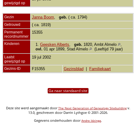
gewijzigd op
Gezin
Janna Boom
,
geb.
( ca. 1794)
Getrouwd
( ca. 1819)
Permanent
15355
recordnummer
Kinderen
1.
Geesken Alberts
,
geb.
1820, Ambt Almelo
,
ovl.
01 apr 1899, Stad Almelo
(Leeftijd 79 jaar)
Laatst
19 jul 2002
gewijzigd op
Gezins-ID
F15355
Gezinsblad
|
Familiekaart
Ga naar standaard site
Deze site werd aangemaakt door
v.
The Next Generation of Genealogy Sitebuilding
13.0, geschreven door Darrin Lythgoe © 2001-2026.
Gegevens onderhouden door
.
Andre Idzinga