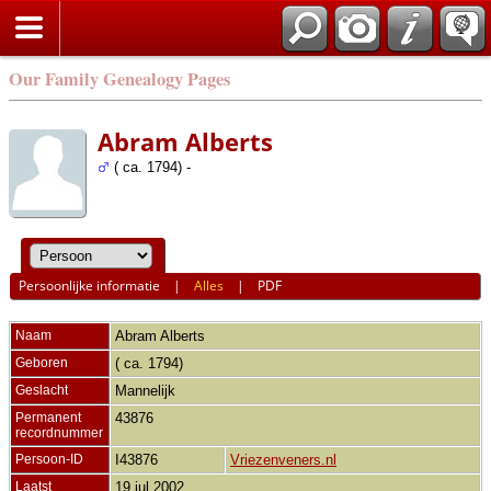
Our Family Genealogy Pages
Abram Alberts
( ca. 1794) -
Persoonlijke informatie
|
Alles
|
PDF
Naam
Abram
Alberts
Geboren
( ca. 1794)
Geslacht
Mannelijk
Permanent
43876
recordnummer
Persoon-ID
I43876
Vriezenveners.nl
Laatst
19 jul 2002