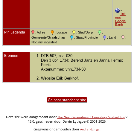
=
Link
naar
Google
Earth
Pin Legenda
: Adres
: Locatie
: Stad/Dorp
:
Gemeente/Graafschap
: Staat/Provincie
: Land
:
Nog niet ingesteld
Bronnen
DTB 507, blz. 030.
Den 3 8br. 1734: Berend Janz en Janna Herms;
Frerik.
Aktenummer: vnh1734-50
Website Erik Berkhof.
Ga naar standaard site
Deze site werd aangemaakt door
v.
The Next Generation of Genealogy Sitebuilding
13.0, geschreven door Darrin Lythgoe © 2001-2026.
Gegevens onderhouden door
.
Andre Idzinga