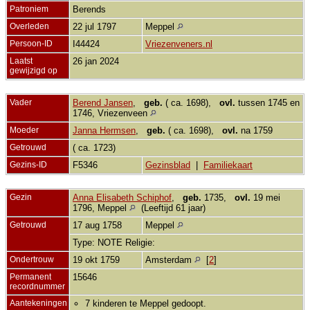
Patroniem
Berends
Overleden
22 jul 1797
Meppel
Persoon-ID
I44424
Vriezenveners.nl
Laatst
26 jan 2024
gewijzigd op
Vader
Berend Jansen
,
geb.
( ca. 1698),
ovl.
tussen 1745 en
1746, Vriezenveen
Moeder
Janna Hermsen
,
geb.
( ca. 1698),
ovl.
na 1759
Getrouwd
( ca. 1723)
Gezins-ID
F5346
Gezinsblad
|
Familiekaart
Gezin
Anna Elisabeth Schiphof
,
geb.
1735,
ovl.
19 mei
1796, Meppel
(Leeftijd 61 jaar)
Getrouwd
17 aug 1758
Meppel
Type: NOTE Religie:
Ondertrouw
19 okt 1759
Amsterdam
[
2
]
Permanent
15646
recordnummer
Aantekeningen
7 kinderen te Meppel gedoopt.