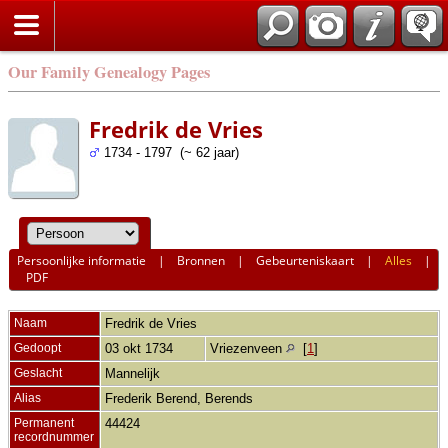
Our Family Genealogy Pages
Fredrik de Vries
1734 - 1797 (~ 62 jaar)
Persoonlijke informatie
|
Bronnen
|
Gebeurteniskaart
|
Alles
|
PDF
Naam
Fredrik
de Vries
Gedoopt
03 okt 1734
Vriezenveen
[
1
]
Geslacht
Mannelijk
Alias
Frederik Berend, Berends
Permanent
44424
recordnummer