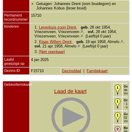
Getuigen: Johannes Drent (oom bruidegom) en
Johannes Kobus (broer bruid)
Permanent
15710
recordnummer
Kinderen
1.
Levenloze zoon Drent
,
geb.
28 okt 1954,
Vriezenveen, Vriezenveen
,
ovl.
28 okt 1954,
Vriezenveen, Vriezenveen
(Leeftijd 0 jaar)
2.
Klaas Willem Drent
,
geb.
19 apr 1958, Almelo
,
ovl.
21 apr 1958, Almelo
(Leeftijd 0 jaar)
3.
[Niet openbaar]
Laatst
4 jan 2025
gewijzigd op
Gezins-ID
F15710
Gezinsblad
|
Familiekaart
Gebeurteniskaart
Gebo
dec 1
Laad de kaart
Vriez
Onde
- 14 
- Vri
Getr
02 ju
Vriez
Begr
Alg.