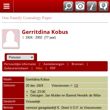
Our Family Genealogy Pages
Gerritdina Kobus
1924 - 2002 (77 jaar)
Persoonlijke informatie
|
Aantekeningen
|
Bronnen
|
Gebeurteniskaart
|
Alles
|
PDF
Naam
Gerritdina
Kobus
Geboren
20 dec 1924
Vriezenveen
[
1
]
Tijd: 23:00
Getuigen: Jan Mulder en Barend Hendrik de Witte
Geslacht
Vrouwelijk
Beroep
vennoot garagebedrijf K. Drent V.O.F. te Vriezenveen