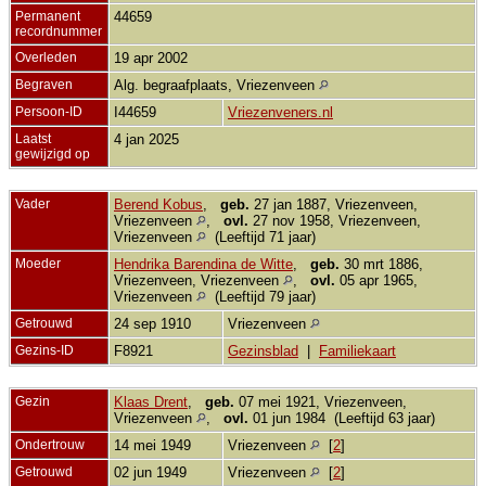
Permanent
44659
recordnummer
Overleden
19 apr 2002
Begraven
Alg. begraafplaats, Vriezenveen
Persoon-ID
I44659
Vriezenveners.nl
Laatst
4 jan 2025
gewijzigd op
Vader
Berend Kobus
,
geb.
27 jan 1887, Vriezenveen,
Vriezenveen
,
ovl.
27 nov 1958, Vriezenveen,
Vriezenveen
(Leeftijd 71 jaar)
Moeder
Hendrika Barendina de Witte
,
geb.
30 mrt 1886,
Vriezenveen, Vriezenveen
,
ovl.
05 apr 1965,
Vriezenveen
(Leeftijd 79 jaar)
Getrouwd
24 sep 1910
Vriezenveen
Gezins-ID
F8921
Gezinsblad
|
Familiekaart
Gezin
Klaas Drent
,
geb.
07 mei 1921, Vriezenveen,
Vriezenveen
,
ovl.
01 jun 1984 (Leeftijd 63 jaar)
Ondertrouw
14 mei 1949
Vriezenveen
[
2
]
Getrouwd
02 jun 1949
Vriezenveen
[
2
]