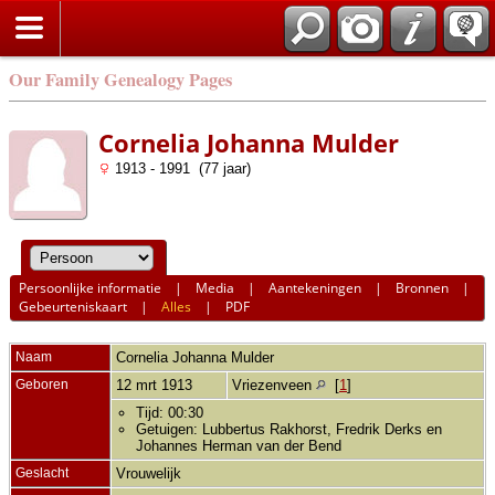
Our Family Genealogy Pages
Cornelia Johanna Mulder
1913 - 1991 (77 jaar)
Persoonlijke informatie
|
Media
|
Aantekeningen
|
Bronnen
|
Gebeurteniskaart
|
Alles
|
PDF
Naam
Cornelia Johanna
Mulder
Geboren
12 mrt 1913
Vriezenveen
[
1
]
Tijd: 00:30
Getuigen: Lubbertus Rakhorst, Fredrik Derks en
Johannes Herman van der Bend
Geslacht
Vrouwelijk