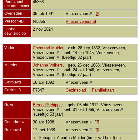
Permanent
45366
recordnummer
Overleden
05 feb 1991
Vriezenveen
[
2
]
Persoon-ID
I45366
Vriezenveners.nl
Laatst
2 nov 2024
gewijzigd op
Vader
Coenraad Mulder
,
geb.
28 sep 1862, Vriezenveen,
Vriezenveen
,
ovl.
14 jun 1945, Vriezenveen,
Vriezenveen
(Leeftijd 82 jaar)
Moeder
Johanna Volkers
,
geb.
26 dec 1868, Vriezenveen,
Vriezenveen
,
ovl.
24 okt 1946, Vriezenveen,
Vriezenveen
(Leeftijd 77 jaar)
Getrouwd
16 apr 1892
Vriezenveen
Gezins-ID
F7347
Gezinsblad
|
Familiekaart
Gezin
Berend Schipper
,
geb.
06 okt 1912, Vriezenveen,
Vriezenveen
,
ovl.
01 okt 1966, Vriezenveen
(Leeftijd 53 jaar)
Ondertrouw
30 apr 1938
Vriezenveen
[
3
]
Getrouwd
17 mei 1938
Vriezenveen
[
3
]
Getuigen: Albartus Mulder (broer v/d bruid) en