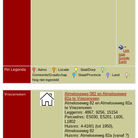
=
Link
naar
Google
Earth
Pin Legenda
: Adres
: Locatie
: Stad/Dorp
:
Gemeente/Graafschap
: Staat/Provincie
: Land
:
Nog niet ingesteld
Vriezenveen
Almeloseweg 082 en Almeloseweg
82a te Vriezenveen
Almeloseweg 82 en Almeloseweg 82a
te Vriezenveen
Leggernrs: 4867, 9256, 15154
Perceelnrs: E5030, E5201, L605,
L1802
Huisnrs: 4-416f1 (tot 1950),
Almeloseweg 82
Huisnrs: Almeloseweg 82a (vanaf ?)