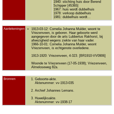
1940: stichting huis door Berend
Schipper [45365]
1967: huis wordt dubbelhuis
1978: verkoop dubbelhuis
1981: dubbelhuis wordt…
Aantekeningen
1913-03-12: Cornelia Johanna Mulder, woont te
Vriezenveen, is geboren. Haar geboorte werd
aangegeven door de arts Lubbertus Rakhorst, bij
afwezigheid wegens ziekte van haar vader.
1966-10-01: Cornelia Johanna Mulder, woont
Vriezenveen, is echtgenote overledene.
1913-1920: Vriezenveen, 4-323. [BR1910-VV0906]
Woonde te Vriezenveen (17-05-1938); Vriezenveen,
Almeloseweg 82a.
Bronnen
Geboorte-akte.
Aktenummer: vv-1913-035
Archief Johannes Lemans.
Huwelijksakte.
Aktenummer: vv-1938-17