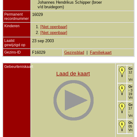
Johannes Hendrikus Schipper (broer
v/d bruidegom)
Permanent
16029
recordnummer
Kinderen
1.
[Niet openbaar]
2.
[Niet openbaar]
Laatst
23 sep 2003
gewijzigd op
Gezins-ID
F16029
Gezinsblad
|
Familiekaart
Gebeurteniskaart
Gebo
12 mr
Laad de kaart
-
Vriez
Onde
- 30 
1938 
Vriez
Getr
17 me
-
Vriez
Over
05 fe
Vriez