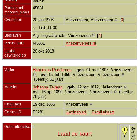
bakker
Permanent
45831
recordnummer
Overleden
20 jan 1903
Vriezenveen, Vriezenveen
[
3
]
Tijd: 11:00
Begraven
Alg. begraafplaats, Vriezenveen
[
4
]
Persoon-ID
I45831
Vriezenveners.nl
Laatst
20 okt 2018
gewijzigd op
Vader
Hendrikus Peddemos
,
geb.
01 mei 1807, Vriezenveen
,
ovl.
05 feb 1869, Vriezenveen, Vriezenveen
(Leeftijd 61 jaar)
Moeder
Johanna Telman
,
geb.
12 mrt 1812, Hellendoorn
,
ovl.
16 apr 1890, Vriezenveen, Vriezenveen
(Leeftijd
78 jaar)
Getrouwd
19 dec 1835
Vriezenveen
Gezins-ID
F5281
Gezinsblad
|
Familiekaart
Gebeurteniskaart
Gebo
okt 1
Laad de kaart
Vriez
Vriez