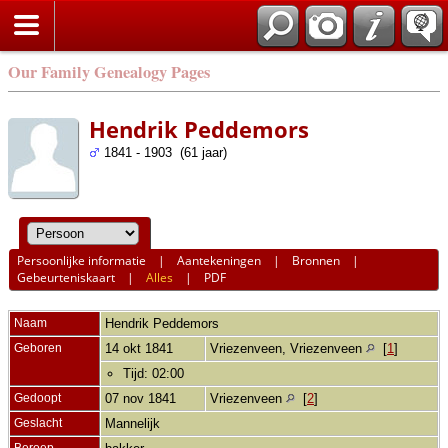
Our Family Genealogy Pages
Hendrik Peddemors
1841 - 1903 (61 jaar)
Persoonlijke informatie
|
Aantekeningen
|
Bronnen
|
Gebeurteniskaart
|
Alles
|
PDF
Naam
Hendrik
Peddemors
Geboren
14 okt 1841
Vriezenveen, Vriezenveen
[
1
]
Tijd: 02:00
Gedoopt
07 nov 1841
Vriezenveen
[
2
]
Geslacht
Mannelijk
Beroep