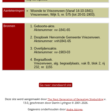
Aantekeningen
Woonde te Vriezenveen (Vanaf 14-10-1841);
Vriezenveen, Wijk 5, nr. 575 (tot 20-01-1903).
Bronnen
Geboorte-akte.
Aktenummer: vv-1841-65
Doopboek Hervormde Gemeente Vriezenveen.
Aktenummer: vnh1841-65
Overlijdensakte.
Aktenummer: vv-1903-03
Begraafboek.
Vriezenveen, alg. begraafplaats, vak B, blok 2, rij
232, nr. 1155
Ga naar standaard site
Deze site werd aangemaakt door
v.
The Next Generation of Genealogy Sitebuilding
13.0, geschreven door Darrin Lythgoe © 2001-2026.
Gegevens onderhouden door
.
Andre Idzinga