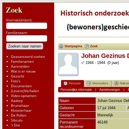
Zoek
Voorna(a)m(en):
Familienaam:
Startpagina
Zoek
Johan Gezinus 
Geavanceerd zoeken
Familienamen
1944 - 1944 (0 jaar)
Aanmelden
Wat is er nieuw
Gezocht
Foto's
Persoon
Voorouders
Nakom
Documenten
Persoonlijke informatie
|
Aantekeningen
|
(Levens)Verhalen
Video-opnamen
Aadorp
Naam
Johan Gezinus
De
Bruinehaar
Geboren
17 jul 1944
Kloosterhaar
De Pollen
Geslacht
Mannelijk
Sibculo
Permanent
46149
't Slot
recordnummer