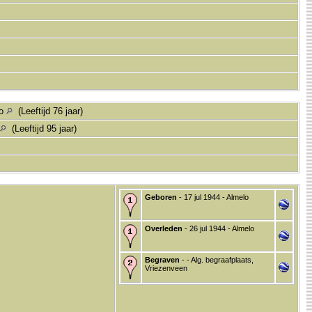
lo
(Leeftijd 76 jaar)
(Leeftijd 95 jaar)
Geboren
- 17 jul 1944 - Almelo
Overleden
- 26 jul 1944 - Almelo
Begraven
- - Alg. begraafplaats,
Vriezenveen