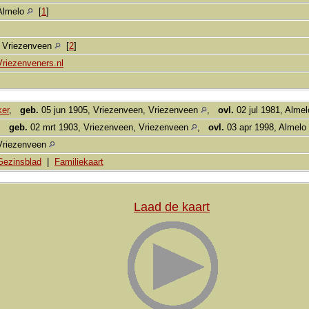
Almelo
[
1
]
, Vriezenveen
[
2
]
Vriezenveners.nl
ker
,
geb.
05 jun 1905, Vriezenveen, Vriezenveen
,
ovl.
02 jul 1981, Alme
,
geb.
02 mrt 1903, Vriezenveen, Vriezenveen
,
ovl.
03 apr 1998, Almelo
Vriezenveen
Gezinsblad
|
Familiekaart
Laad de kaart