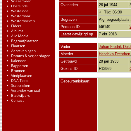
Vriezenveen
Overleden
26 jul 1944
Oosteinde
Westeinde
Tijd: 06:30
Westerhaar
Begraven
Alg. begraafplaats
Westerhoeven
Elders
Persoon-ID
I46149
Albums
Laatst gewijzigd op
7 okt 2018
Alle Media
Begraafplaatsen
Plaatsen
Vader
Johan Fredrik Dek
Aantekeningen
Moeder
Hendrika Drenthen
Datums & verjaardagen
Kalender
Getrouwd
28 jan 1933
Rapporten
Gezins-ID
F13969
Bronnen
Vindplaatsen
DNA Tests
Gebeurteniskaart
Statistieken
Verander van taal
Bladwijzers
Contact