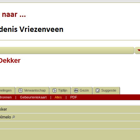
Dekker
elingen
Verwantschap
Tijdlijn
Gezin
Suggestie
Bronnen
|
Gebeurteniskaart
|
Alles
|
PDF
kker
Almelo