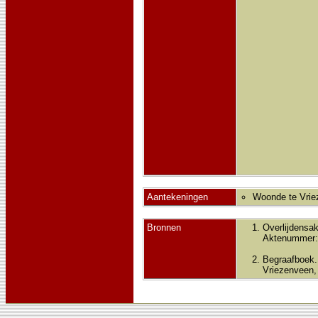
Aantekeningen
Woonde te Vriez
Bronnen
Overlijdensak
Aktenummer:
Begraafboek.
Vriezenveen, 