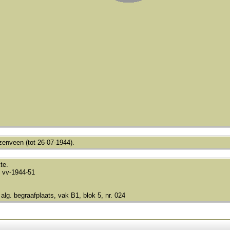
enveen (tot 26-07-1944).
te.
 vv-1944-51
alg. begraafplaats, vak B1, blok 5, nr. 024