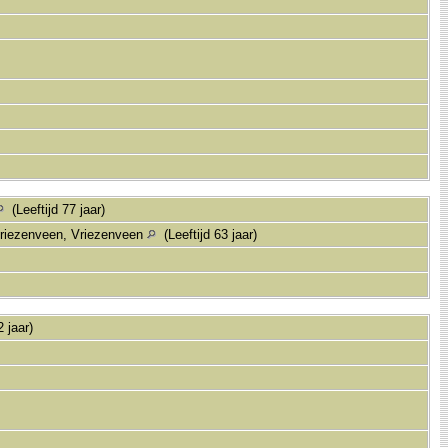
(Leeftijd 77 jaar)
Vriezenveen, Vriezenveen
(Leeftijd 63 jaar)
2 jaar)