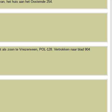
van, het huis aan het Oosteinde 254.
nt als zoon te Vriezenveen, POL-128. Vertrokken naar blad 904