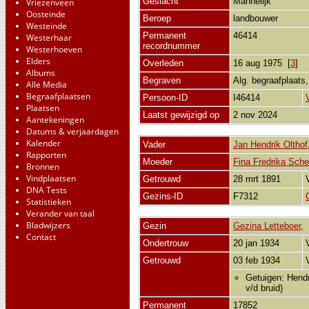
Geslacht
Mannelijk
Vriezenveen
Oosteinde
Beroep
landbouwer
Westeinde
Permanent
46414
Westerhaar
recordnummer
Westerhoeven
Elders
Overleden
16 aug 1975 [
3
]
Albums
Begraven
Alg. begraafplaats
Alle Media
Begraafplaatsen
Persoon-ID
I46414
Plaatsen
Laatst gewijzigd op
2 nov 2024
Aantekeningen
Datums & verjaardagen
Kalender
Vader
Jan Hendrik Olthof
Rapporten
Moeder
Fina Fredrika Sche
Bronnen
Vindplaatsen
Getrouwd
28 mrt 1891
DNA Tests
Gezins-ID
F7312
Statistieken
Verander van taal
Bladwijzers
Gezin
Gezina Letteboer
Contact
Ondertrouw
20 jan 1934
Getrouwd
03 feb 1934
Getuigen: Hendr
v/d bruid)
Permanent
17852