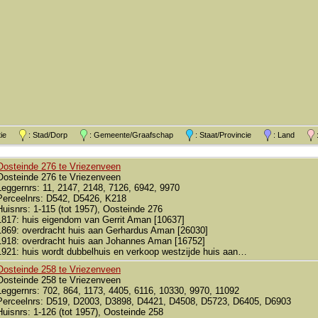
atie
: Stad/Dorp
: Gemeente/Graafschap
: Staat/Provincie
: Land
:
Oosteinde 276 te Vriezenveen
Oosteinde 276 te Vriezenveen
Leggernrs: 11, 2147, 2148, 7126, 6942, 9970
Perceelnrs: D542, D5426, K218
Huisnrs: 1-115 (tot 1957), Oosteinde 276
1817: huis eigendom van Gerrit Aman [10637]
1869: overdracht huis aan Gerhardus Aman [26030]
1918: overdracht huis aan Johannes Aman [16752]
1921: huis wordt dubbelhuis en verkoop westzijde huis aan…
Oosteinde 258 te Vriezenveen
Oosteinde 258 te Vriezenveen
Leggernrs: 702, 864, 1173, 4405, 6116, 10330, 9970, 11092
Perceelnrs: D519, D2003, D3898, D4421, D4508, D5723, D6405, D6903
Huisnrs: 1-126 (tot 1957), Oosteinde 258