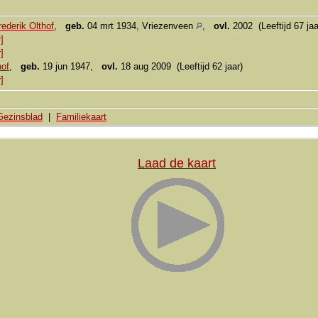
ederik Olthof
,
geb.
04 mrt 1934, Vriezenveen
,
ovl.
2002 (Leeftijd 67 jaa
]
]
hof
,
geb.
19 jun 1947,
ovl.
18 aug 2009 (Leeftijd 62 jaar)
]
Gezinsblad
|
Familiekaart
Laad de kaart