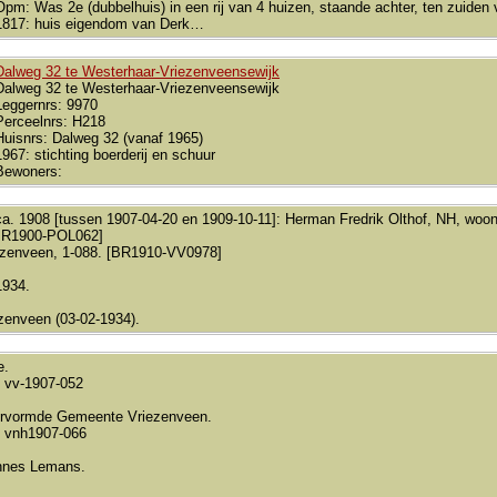
Opm: Was 2e (dubbelhuis) in een rij van 4 huizen, staande achter, ten zuiden 
1817: huis eigendom van Derk…
Dalweg 32 te Westerhaar-Vriezenveensewijk
Dalweg 32 te Westerhaar-Vriezenveensewijk
Leggernrs: 9970
Perceelnrs: H218
Huisnrs: Dalweg 32 (vanaf 1965)
1967: stichting boerderij en schuur
Bewoners:
ca. 1908 [tussen 1907-04-20 en 1909-10-11]: Herman Fredrik Olthof, NH, woo
[BR1900-POL062]
ezenveen, 1-088. [BR1910-VV0978]
1934.
zenveen (03-02-1934).
e.
 vv-1907-052
rvormde Gemeente Vriezenveen.
 vnh1907-066
nnes Lemans.