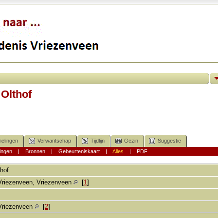
Olthof
elingen
Verwantschap
Tijdlijn
Gezin
Suggestie
ingen
|
Bronnen
|
Gebeurteniskaart
|
Alles
|
PDF
thof
Vriezenveen, Vriezenveen
[
1
]
Vriezenveen
[
2
]