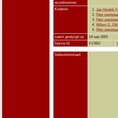
recordnummer
Kinderen
1.
Jan Hendrik Fr
2.
[Niet openbaar
3.
[Niet openbaar
4.
Willem G. Olt
5.
[Niet openbaar
Laatst gewijzigd op
14 sep 2003
Gezins-ID
F17852
Gebeurteniskaart