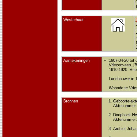
Westerhaar
Aantekeningen
1907-04-20 tot 
Vriezenveen. 
1910-1920: Vri
Landbouwer in 
Woonde te Vrie
Bronnen
Geboorte-akt
Aktenummer:
Doopboek He
Aktenummer:
Archief Joha