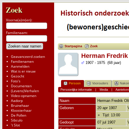
Zoek
Voorna(a)m(en):
Familienaam:
Startpagina
Zoek
Herman Fredrik 
Geavanceerd zoeken
Familienamen
1907 - 1975 (68 jaar)
Aanmelden
Wat is er nieuw
Gezocht
Foto's
Persoon
Voorouders
Nakom
Documenten
Persoonlijke informatie
|
Media
|
Aanteken
(Levens)Verhalen
Video-opnamen
Aadorp
Naam
Herman Fredrik
Ol
Bruinehaar
Geboren
20 apr 1907
Kloosterhaar
De Pollen
Tijd: 13:00
Sibculo
Gedoopt
07 jul 1907
't Slot