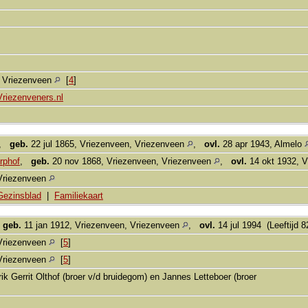
, Vriezenveen
[
4
]
Vriezenveners.nl
,
geb.
22 jul 1865, Vriezenveen, Vriezenveen
,
ovl.
28 apr 1943, Almelo
rphof
,
geb.
20 nov 1868, Vriezenveen, Vriezenveen
,
ovl.
14 okt 1932, 
Vriezenveen
Gezinsblad
|
Familiekaart
,
geb.
11 jan 1912, Vriezenveen, Vriezenveen
,
ovl.
14 jul 1994 (Leeftijd 8
Vriezenveen
[
5
]
Vriezenveen
[
5
]
ik Gerrit Olthof (broer v/d bruidegom) en Jannes Letteboer (broer