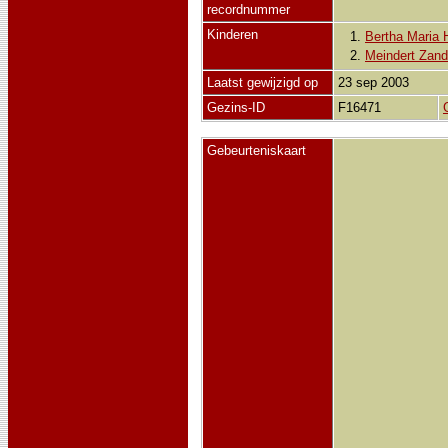
recordnummer
Kinderen
1.
Bertha Maria 
2.
Meindert Zand
Laatst gewijzigd op
23 sep 2003
Gezins-ID
F16471
Gebeurteniskaart