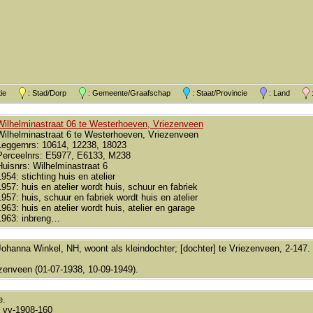
atie
: Stad/Dorp
: Gemeente/Graafschap
: Staat/Provincie
: Land
:
Wilhelminastraat 06 te Westerhoeven, Vriezenveen
Wilhelminastraat 6 te Westerhoeven, Vriezenveen
Leggernrs: 10614, 12238, 18023
Perceelnrs: E5977, E6133, M238
Huisnrs: Wilhelminastraat 6
1954: stichting huis en atelier
1957: huis en atelier wordt huis, schuur en fabriek
1957: huis, schuur en fabriek wordt huis en atelier
1963: huis en atelier wordt huis, atelier en garage
1963: inbreng…
Johanna Winkel, NH, woont als kleindochter; [dochter] te Vriezenveen, 2-14
zenveen (01-07-1938, 10-09-1949).
e.
 vv-1908-160