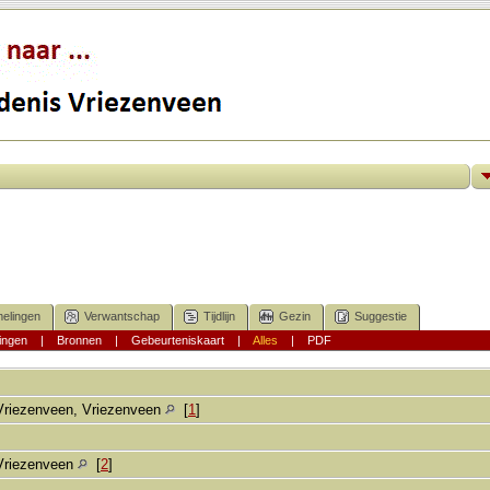
elingen
Verwantschap
Tijdlijn
Gezin
Suggestie
ingen
|
Bronnen
|
Gebeurteniskaart
|
Alles
|
PDF
Vriezenveen, Vriezenveen
[
1
]
Vriezenveen
[
2
]