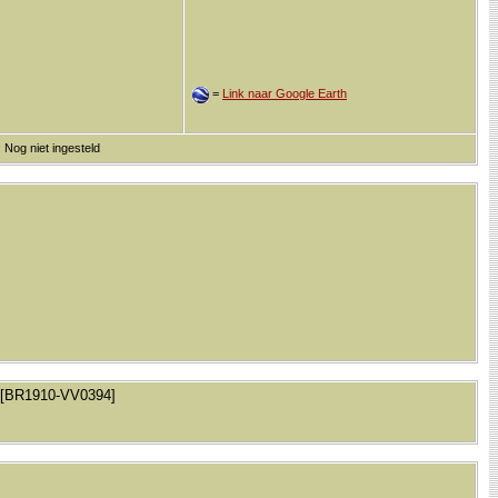
=
Link naar Google Earth
 Nog niet ingesteld
7. [BR1910-VV0394]