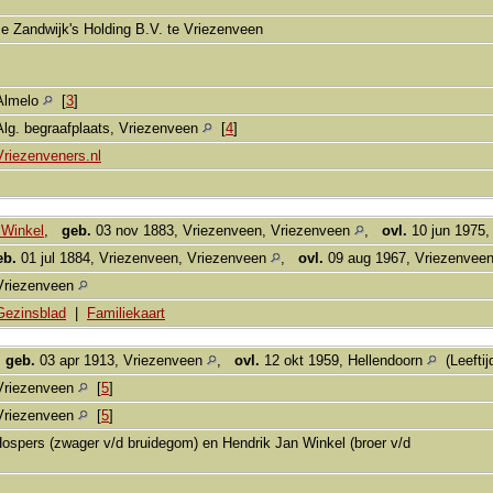
ice Zandwijk's Holding B.V. te Vriezenveen
Almelo
[
3
]
Alg. begraafplaats, Vriezenveen
[
4
]
Vriezenveners.nl
 Winkel
,
geb.
03 nov 1883, Vriezenveen, Vriezenveen
,
ovl.
10 jun 1975,
eb.
01 jul 1884, Vriezenveen, Vriezenveen
,
ovl.
09 aug 1967, Vriezenvee
Vriezenveen
Gezinsblad
|
Familiekaart
,
geb.
03 apr 1913, Vriezenveen
,
ovl.
12 okt 1959, Hellendoorn
(Leeftij
Vriezenveen
[
5
]
Vriezenveen
[
5
]
ospers (zwager v/d bruidegom) en Hendrik Jan Winkel (broer v/d