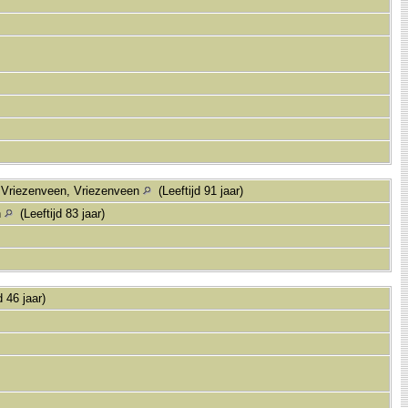
 Vriezenveen, Vriezenveen
(Leeftijd 91 jaar)
n
(Leeftijd 83 jaar)
d 46 jaar)