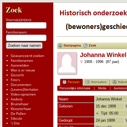
Zoek
Voorna(a)m(en):
Familienaam:
Startpagina
Zoek
Johanna Winkel
Geavanceerd zoeken
Familienamen
1908 - 1996 (87 jaar)
Aanmelden
Wat is er nieuw
Gezocht
Foto's
Persoon
Voorouders
Nakom
Documenten
Persoonlijke informatie
|
Media
|
Aanteken
(Levens)Verhalen
Video-opnamen
Aadorp
Naam
Johanna
Winkel
Bruinehaar
Geboren
15 dec 1908
Kloosterhaar
De Pollen
Tijd: 05:00
Sibculo
Gedoopt
24 jan 1909
't Slot