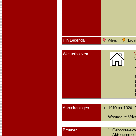
Pin Legenda
: Adres
: Loc
Westerhoeven
Aantekeningen
1910 tot 1920: 
Woonde te Vrie
Bronnen
Geboorte-akt
Aktenummer: