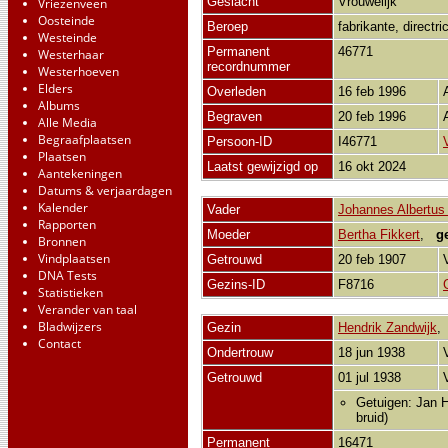
Geslacht
Vrouwelijk
Vriezenveen
Oosteinde
Beroep
fabrikante, directr
Westeinde
Permanent
46771
Westerhaar
recordnummer
Westerhoeven
Elders
Overleden
16 feb 1996
Albums
Begraven
20 feb 1996
Alle Media
Begraafplaatsen
Persoon-ID
I46771
Plaatsen
Laatst gewijzigd op
16 okt 2024
Aantekeningen
Datums & verjaardagen
Kalender
Vader
Johannes Albertus
Rapporten
Moeder
Bertha Fikkert
,
g
Bronnen
Vindplaatsen
Getrouwd
20 feb 1907
DNA Tests
Gezins-ID
F8716
Statistieken
Verander van taal
Bladwijzers
Gezin
Hendrik Zandwijk
Contact
Ondertrouw
18 jun 1938
Getrouwd
01 jul 1938
Getuigen: Jan H
bruid)
Permanent
16471