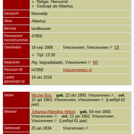
Religie: Hervormd
Gedoopt als Albertus.
Geslacht
Mannelijk
Alias
Albertus
Beroep
landbouwer
Permanent
47858
recordnummer
Overleden
19 sep 1908
Vriezenveen, Vriezenveen
[
3
]
Tijd: 13:30
Begraven
Alg. begraafplaats, Vriezenveen
[
4
]
Persoon-ID
I47858
Vriezenveners.nl
Laatst
19 okt 2018
gewijzigd op
Vader
Wicher Bos
,
geb.
22 okt 1800, Vriezenveen
,
ovl.
15 apr 1863, Vriezenveen, Vriezenveen
(Leeftijd 62
jaar)
Moeder
Johanna Alberdina Vetker
,
geb.
04 mei 1800,
Vriezenveen
,
ovl.
21 jan 1862, Vriezenveen,
Vriezenveen
(Leeftijd 61 jaar)
Getrouwd
25 jan 1834
Vriezenveen