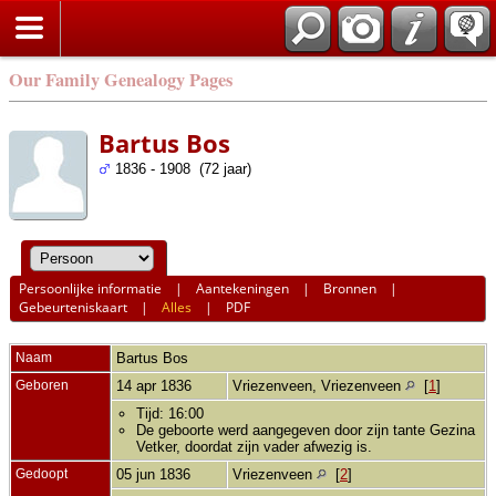
Our Family Genealogy Pages
Bartus Bos
1836 - 1908 (72 jaar)
Persoonlijke informatie
|
Aantekeningen
|
Bronnen
|
Gebeurteniskaart
|
Alles
|
PDF
Naam
Bartus
Bos
Geboren
14 apr 1836
Vriezenveen, Vriezenveen
[
1
]
Tijd: 16:00
De geboorte werd aangegeven door zijn tante Gezina
Vetker, doordat zijn vader afwezig is.
Gedoopt
05 jun 1836
Vriezenveen
[
2
]