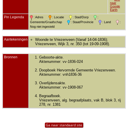
naar
Google
Earth
Pin Legenda
: Adres
: Locatie
: Stad/Dorp
:
Gemeente/Graafschap
: Staat/Provincie
: Land
:
Nog niet ingesteld
Aantekeningen
Woonde te Vriezenveen (Vanaf 14-04-1836);
Vriezenveen, Wijk 3, nr. 350 (tot 19-09-1908).
Bronnen
Geboorte-akte.
Aktenummer: vv-1836-024
Doopboek Hervormde Gemeente Vriezenveen.
Aktenummer: vnh1836-36
Overlijdensakte.
Aktenummer: vv-1908-067
Begraafboek.
Vriezenveen, alg. begraafplaats, vak B, blok 3, rij
278, nr. 1381
Ga naar standaard site