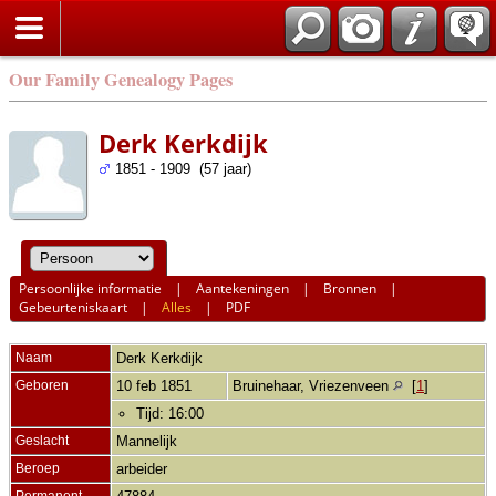
Our Family Genealogy Pages
Derk Kerkdijk
1851 - 1909 (57 jaar)
Persoonlijke informatie
|
Aantekeningen
|
Bronnen
|
Gebeurteniskaart
|
Alles
|
PDF
Naam
Derk
Kerkdijk
Geboren
10 feb 1851
Bruinehaar, Vriezenveen
[
1
]
Tijd: 16:00
Geslacht
Mannelijk
Beroep
arbeider
Permanent