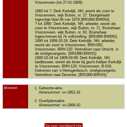
Vriezenveen (tot 27-01-1909).
1860 tot ?: Derk Kerkdijk, NH, woont als zoon te
Vriezenveen, wijk Buiten, nr. 27. Doorgehaald
ingevolge blad 46 van 1879 [BR1860-BW054].
? tot 1890: Derk Kerkdijk, NH, arbeider, woont als
zoon te Vriezenveen, wijk Buiten, nr. 71, Bruinehaar;
Vriezenveen, wijk Buiten, nr. 82, Bruinehaar.
Ingeschreven bij 7e volkstelling. [BR1880-BW091]
1890 tot 1899-10-24: Derk Kerkdijk, NH, arbeider,
woont als zoon te Vriezenveen, BRH-082;
Vriezenveen, BRH-120. Vertrokken naar Utrecht, in
de strafgevangenis. [BR1890-BRH31]
1900-10-18 tot 1908-04-09: Derk Kerkdijk, NH,
landbouwer, woont als broer bij gezin Aaltjen Kerkdijk
te Vriezenveen, BRH-120; Vriezenveen, B-018.
Gekomen van 's-Hertogenbosch, strafgevangenis.
Vertrokken naar Deventer. [BR1900-BRH31]
Bronnen
Geboorte-akte.
Aktenummer: vv-1851-16
Overlijdensakte.
Aktenummer: vv-1909-10
Ga naar standaard site