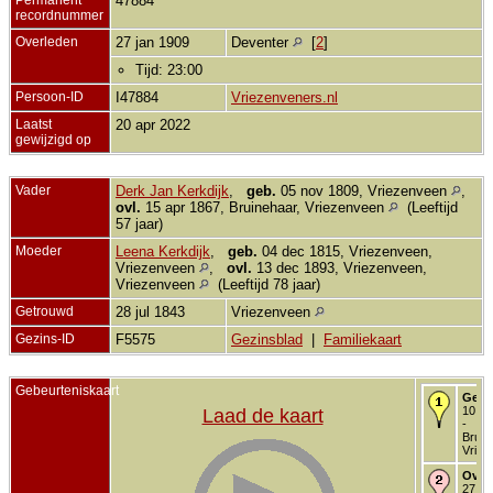
47884
recordnummer
Overleden
27 jan 1909
Deventer
[
2
]
Tijd: 23:00
Persoon-ID
I47884
Vriezenveners.nl
Laatst
20 apr 2022
gewijzigd op
Vader
Derk Jan Kerkdijk
,
geb.
05 nov 1809, Vriezenveen
,
ovl.
15 apr 1867, Bruinehaar, Vriezenveen
(Leeftijd
57 jaar)
Moeder
Leena Kerkdijk
,
geb.
04 dec 1815, Vriezenveen,
Vriezenveen
,
ovl.
13 dec 1893, Vriezenveen,
Vriezenveen
(Leeftijd 78 jaar)
Getrouwd
28 jul 1843
Vriezenveen
Gezins-ID
F5575
Gezinsblad
|
Familiekaart
Gebeurteniskaart
Gebo
10 fe
Laad de kaart
-
Bruin
Vriez
Over
27 ja