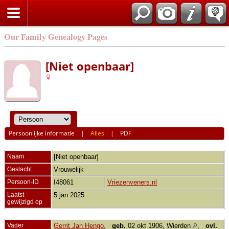
Our Family Genealogy Pages
[Niet openbaar]
Persoonlijke informatie
|
Alles
|
PDF
Naam
[Niet openbaar]
Geslacht
Vrouwelijk
Persoon-ID
I48061
Vriezenveners.nl
Laatst
5 jan 2025
gewijzigd op
Vader
Gerrit Jan Hengo
,
geb.
02 okt 1906, Wierden
,
ovl.