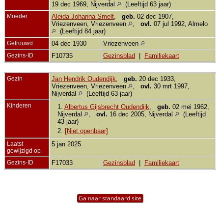
19 dec 1969, Nijverdal
(Leeftijd 63 jaar)
Moeder
Aleida Johanna Smelt
,
geb.
02 dec 1907,
Vriezenveen, Vriezenveen
,
ovl.
07 jul 1992, Almelo
(Leeftijd 84 jaar)
Getrouwd
04 dec 1930
Vriezenveen
Gezins-ID
F10735
Gezinsblad
|
Familiekaart
Gezin
Jan Hendrik Oudendijk
,
geb.
20 dec 1933,
Vriezenveen, Vriezenveen
,
ovl.
30 mrt 1997,
Nijverdal
(Leeftijd 63 jaar)
Kinderen
1.
Albertus Gijsbrecht Oudendijk
,
geb.
02 mei 1962,
Nijverdal
,
ovl.
16 dec 2005, Nijverdal
(Leeftijd
43 jaar)
2.
[Niet openbaar]
Laatst
5 jan 2025
gewijzigd op
Gezins-ID
F17033
Gezinsblad
|
Familiekaart
Ga naar standaard site