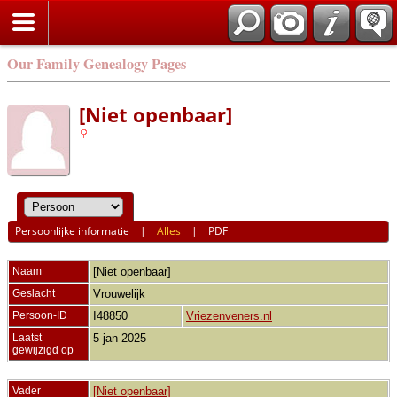
Our Family Genealogy Pages
[Niet openbaar]
Persoonlijke informatie
|
Alles
|
PDF
Naam
[Niet openbaar]
Geslacht
Vrouwelijk
Persoon-ID
I48850
Vriezenveners.nl
Laatst
5 jan 2025
gewijzigd op
Vader
[Niet openbaar]