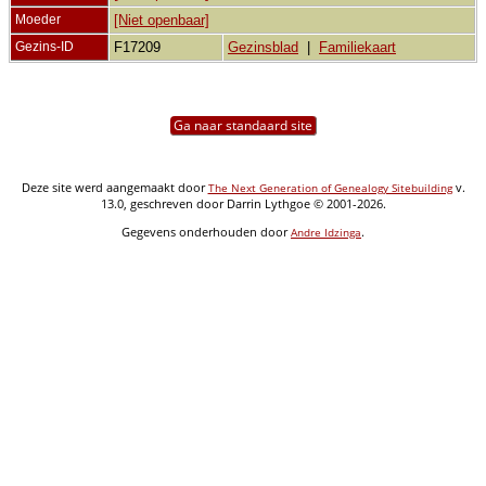
Moeder
[Niet openbaar]
Gezins-ID
F17209
Gezinsblad
|
Familiekaart
Ga naar standaard site
Deze site werd aangemaakt door
v.
The Next Generation of Genealogy Sitebuilding
13.0, geschreven door Darrin Lythgoe © 2001-2026.
Gegevens onderhouden door
.
Andre Idzinga