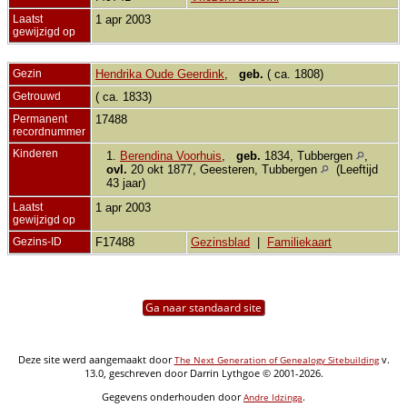
Laatst
1 apr 2003
gewijzigd op
Gezin
Hendrika Oude Geerdink
,
geb.
( ca. 1808)
Getrouwd
( ca. 1833)
Permanent
17488
recordnummer
Kinderen
1.
Berendina Voorhuis
,
geb.
1834, Tubbergen
,
ovl.
20 okt 1877, Geesteren, Tubbergen
(Leeftijd
43 jaar)
Laatst
1 apr 2003
gewijzigd op
Gezins-ID
F17488
Gezinsblad
|
Familiekaart
Ga naar standaard site
Deze site werd aangemaakt door
v.
The Next Generation of Genealogy Sitebuilding
13.0, geschreven door Darrin Lythgoe © 2001-2026.
Gegevens onderhouden door
.
Andre Idzinga