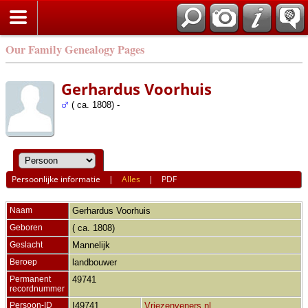
Our Family Genealogy Pages
Gerhardus Voorhuis
( ca. 1808) -
Persoonlijke informatie
|
Alles
|
PDF
Naam
Gerhardus
Voorhuis
Geboren
( ca. 1808)
Geslacht
Mannelijk
Beroep
landbouwer
Permanent
49741
recordnummer
Persoon-ID
I49741
Vriezenveners.nl