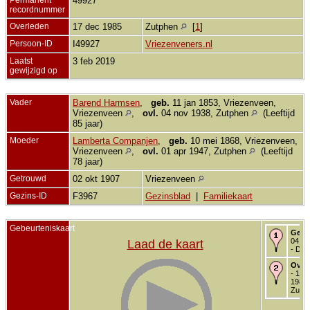
49927
recordnummer
Overleden
17 dec 1985
Zutphen
[
1
]
Persoon-ID
I49927
Vriezenveners.nl
Laatst
3 feb 2019
gewijzigd op
Vader
Barend Harmsen
,
geb.
11 jan 1853, Vriezenveen,
Vriezenveen
,
ovl.
04 nov 1938, Zutphen
(Leeftijd
85 jaar)
Moeder
Lamberta Companjen
,
geb.
10 mei 1868, Vriezenveen,
Vriezenveen
,
ovl.
01 apr 1947, Zutphen
(Leeftijd
78 jaar)
Getrouwd
02 okt 1907
Vriezenveen
Gezins-ID
F3967
Gezinsblad
|
Familiekaart
Gebeurteniskaart
Gebo
04 ju
Laad de kaart
- Dev
Over
- 17 
1985 
Zutp