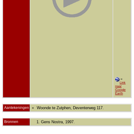
=
Link
naar
Google
Earth
Aantekeningen
Woonde te Zutphen, Deventerweg 117.
Bronnen
Gens Nostra, 1997.