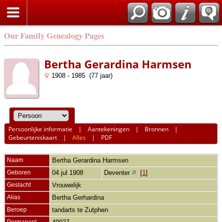
Our Family Genealogy Pages
Bertha Gerardina Harmsen
1908 - 1985 (77 jaar)
Persoonlijke informatie
|
Aantekeningen
|
Bronnen
|
Gebeurteniskaart
|
Alles
|
PDF
Naam
Bertha Gerardina
Harmsen
Geboren
04 jul 1908
Deventer
[
1
]
Geslacht
Vrouwelijk
Alias
Bertha Gerhardina
Beroep
tandarts te Zutphen
Permanent