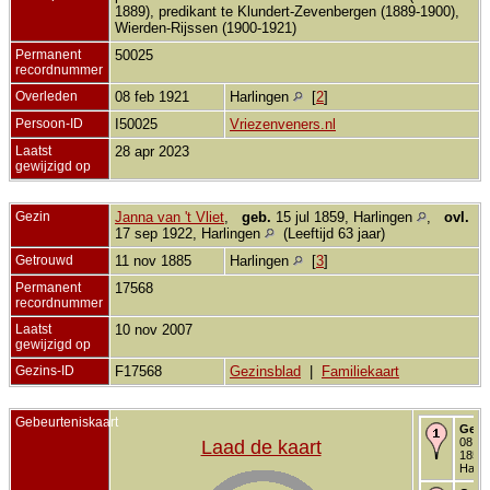
1889), predikant te Klundert-Zevenbergen (1889-1900),
Wierden-Rijssen (1900-1921)
Permanent
50025
recordnummer
Overleden
08 feb 1921
Harlingen
[
2
]
Persoon-ID
I50025
Vriezenveners.nl
Laatst
28 apr 2023
gewijzigd op
Gezin
Janna van 't Vliet
,
geb.
15 jul 1859, Harlingen
,
ovl.
17 sep 1922, Harlingen
(Leeftijd 63 jaar)
Getrouwd
11 nov 1885
Harlingen
[
3
]
Permanent
17568
recordnummer
Laatst
10 nov 2007
gewijzigd op
Gezins-ID
F17568
Gezinsblad
|
Familiekaart
Gebeurteniskaart
Gebo
08 fe
Laad de kaart
1854 
Harli