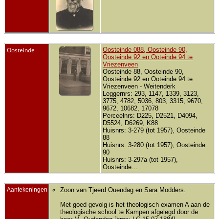
Oosteinde
Oosteinde 088, Oosteinde 90,
Oosteinde 92 en Ooteinde 94 te
Vriezenveen
Oosteinde 88, Oosteinde 90,
Oosteinde 92 en Ooteinde 94 te
Vriezenveen - Weitenderk
Leggernrs: 293, 1147, 1339, 3123,
3775, 4782, 5036, 803, 3315, 9670,
9672, 10682, 17078
Perceelnrs: D225, D2521, D4094,
D5524, D6269, K88
Huisnrs: 3-279 (tot 1957), Oosteinde
88
Huisnrs: 3-280 (tot 1957), Oosteinde
90
Huisnrs: 3-297a (tot 1957),
Oosteinde…
Aantekeningen
Zoon van Tjeerd Ouendag en Sara Modders.
Met goed gevolg is het theologisch examen A aan de
theologische school te Kampen afgelegd door de