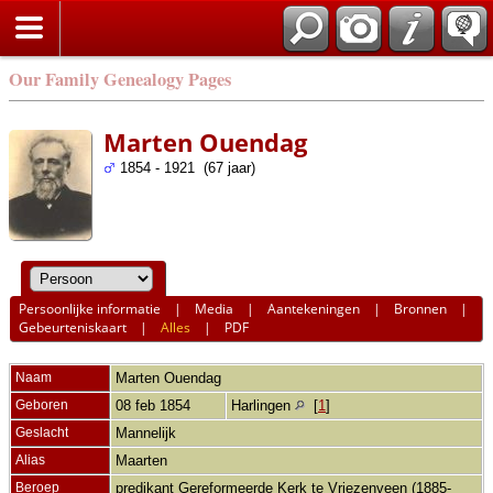
Our Family Genealogy Pages
Marten Ouendag
1854 - 1921 (67 jaar)
Persoonlijke informatie
|
Media
|
Aantekeningen
|
Bronnen
|
Gebeurteniskaart
|
Alles
|
PDF
Naam
Marten
Ouendag
Geboren
08 feb 1854
Harlingen
[
1
]
Geslacht
Mannelijk
Alias
Maarten
Beroep
predikant Gereformeerde Kerk te Vriezenveen (1885-