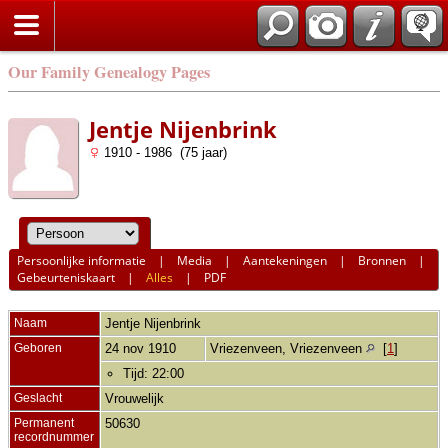
Our Family Genealogy Pages
Jentje Nijenbrink
1910 - 1986 (75 jaar)
Persoonlijke informatie
|
Media
|
Aantekeningen
|
Bronnen
|
Gebeurteniskaart
|
Alles
|
PDF
Naam
Jentje
Nijenbrink
Geboren
24 nov 1910
Vriezenveen, Vriezenveen
[
1
]
Tijd: 22:00
Geslacht
Vrouwelijk
Permanent
50630
recordnummer