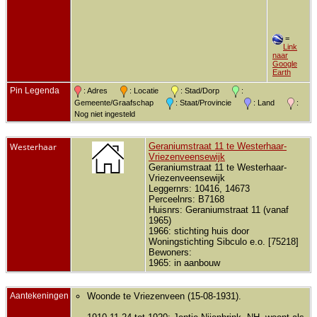
=
Link
naar
Google
Earth
Pin Legenda
: Adres
: Locatie
: Stad/Dorp
:
Gemeente/Graafschap
: Staat/Provincie
: Land
:
Nog niet ingesteld
Westerhaar
Geraniumstraat 11 te Westerhaar-
Vriezenveensewijk
Geraniumstraat 11 te Westerhaar-
Vriezenveensewijk
Leggernrs: 10416, 14673
Perceelnrs: B7168
Huisnrs: Geraniumstraat 11 (vanaf
1965)
1966: stichting huis door
Woningstichting Sibculo e.o. [75218]
Bewoners:
1965: in aanbouw
Aantekeningen
Woonde te Vriezenveen (15-08-1931).