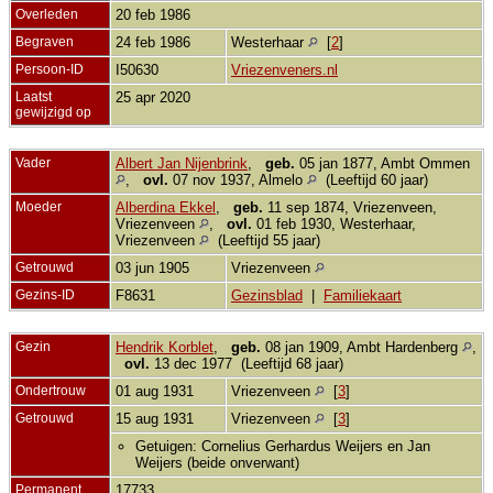
Overleden
20 feb 1986
Begraven
24 feb 1986
Westerhaar
[
2
]
Persoon-ID
I50630
Vriezenveners.nl
Laatst
25 apr 2020
gewijzigd op
Vader
Albert Jan Nijenbrink
,
geb.
05 jan 1877, Ambt Ommen
,
ovl.
07 nov 1937, Almelo
(Leeftijd 60 jaar)
Moeder
Alberdina Ekkel
,
geb.
11 sep 1874, Vriezenveen,
Vriezenveen
,
ovl.
01 feb 1930, Westerhaar,
Vriezenveen
(Leeftijd 55 jaar)
Getrouwd
03 jun 1905
Vriezenveen
Gezins-ID
F8631
Gezinsblad
|
Familiekaart
Gezin
Hendrik Korblet
,
geb.
08 jan 1909, Ambt Hardenberg
,
ovl.
13 dec 1977 (Leeftijd 68 jaar)
Ondertrouw
01 aug 1931
Vriezenveen
[
3
]
Getrouwd
15 aug 1931
Vriezenveen
[
3
]
Getuigen: Cornelius Gerhardus Weijers en Jan
Weijers (beide onverwant)
Permanent
17733