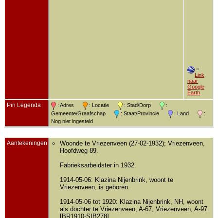
=
Link
naar
Google
Earth
Pin Legenda
: Adres
: Locatie
: Stad/Dorp
:
Gemeente/Graafschap
: Staat/Provincie
: Land
:
Nog niet ingesteld
Aantekeningen
Woonde te Vriezenveen (27-02-1932); Vriezenveen,
Hoofdweg 89.
Fabrieksarbeidster in 1932.
1914-05-06: Klazina Nijenbrink, woont te
Vriezenveen, is geboren.
1914-05-06 tot 1920: Klazina Nijenbrink, NH, woont
als dochter te Vriezenveen, A-67; Vriezenveen, A-97.
[BR1910-SIB278]