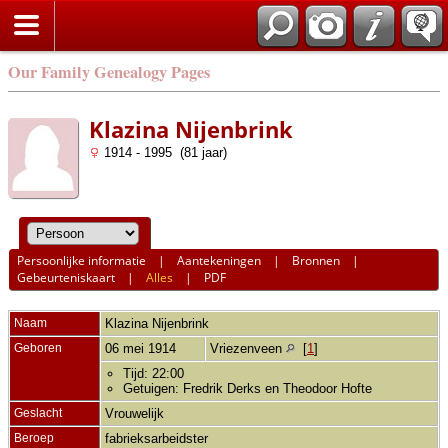
Our Family Genealogy Pages
Klazina Nijenbrink
1914 - 1995 (81 jaar)
Persoonlijke informatie
|
Aantekeningen
|
Bronnen
|
Gebeurteniskaart
|
Alles
|
PDF
Naam
Klazina
Nijenbrink
Geboren
06 mei 1914
Vriezenveen
[
1
]
Tijd: 22:00
Getuigen: Fredrik Derks en Theodoor Hofte
Geslacht
Vrouwelijk
Beroep
fabrieksarbeidster