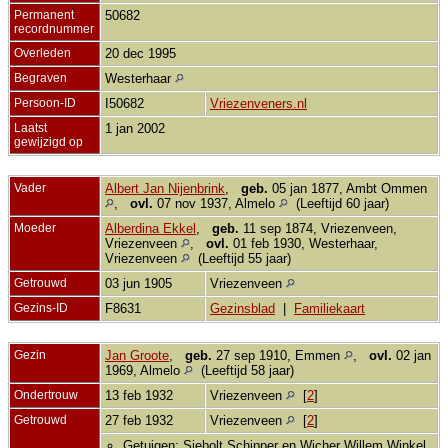
Permanent
50682
recordnummer
Overleden
20 dec 1995
Begraven
Westerhaar
Persoon-ID
I50682
Vriezenveners.nl
Laatst
1 jan 2002
gewijzigd op
Vader
Albert Jan Nijenbrink
,
geb.
05 jan 1877, Ambt Ommen
,
ovl.
07 nov 1937, Almelo
(Leeftijd 60 jaar)
Moeder
Alberdina Ekkel
,
geb.
11 sep 1874, Vriezenveen,
Vriezenveen
,
ovl.
01 feb 1930, Westerhaar,
Vriezenveen
(Leeftijd 55 jaar)
Getrouwd
03 jun 1905
Vriezenveen
Gezins-ID
F8631
Gezinsblad
|
Familiekaart
Gezin
Jan Groote
,
geb.
27 sep 1910, Emmen
,
ovl.
02 jan
1969, Almelo
(Leeftijd 58 jaar)
Ondertrouw
13 feb 1932
Vriezenveen
[
2
]
Getrouwd
27 feb 1932
Vriezenveen
[
2
]
Getuigen: Siebolt Schipper en Wicher Willem Winkel