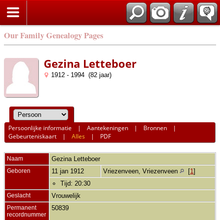
Our Family Genealogy Pages
Gezina Letteboer
1912 - 1994 (82 jaar)
Persoonlijke informatie
|
Aantekeningen
|
Bronnen
|
Gebeurteniskaart
|
Alles
|
PDF
Naam
Gezina
Letteboer
Geboren
11 jan 1912
Vriezenveen, Vriezenveen
[
1
]
Tijd: 20:30
Geslacht
Vrouwelijk
Permanent
50839
recordnummer