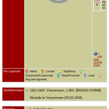
Alg.
begra
Vriez
=
Link
naar
Google
Earth
Pin Legenda
: Adres
: Locatie
: Stad/Dorp
:
Gemeente/Graafschap
: Staat/Provincie
: Land
:
Nog niet ingesteld
Aantekeningen
1912-1920: Vriezenveen, 1-003. [BR1910-VV0848]
Woonde te Vriezenveen (03-02-1934).
Bronnen