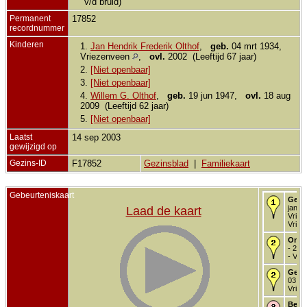
v/d bruid)
Permanent
17852
recordnummer
Kinderen
1.
Jan Hendrik Frederik Olthof
,
geb.
04 mrt 1934,
Vriezenveen
,
ovl.
2002 (Leeftijd 67 jaar)
2.
[Niet openbaar]
3.
[Niet openbaar]
4.
Willem G. Olthof
,
geb.
19 jun 1947,
ovl.
18 aug
2009 (Leeftijd 62 jaar)
5.
[Niet openbaar]
Laatst
14 sep 2003
gewijzigd op
Gezins-ID
F17852
Gezinsblad
|
Familiekaart
Gebeurteniskaart
Gebo
jan 1
Laad de kaart
Vriez
Vriez
Onde
- 20 
- Vri
Getr
03 fe
Vriez
Begr