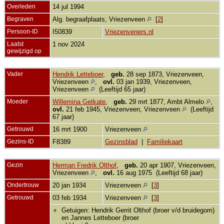
Overleden
14 jul 1994
Begraven
Alg. begraafplaats, Vriezenveen
[
2
]
Persoon-ID
I50839
Vriezenveners.nl
Laatst
1 nov 2024
gewijzigd op
Vader
Hendrik Letteboer
,
geb.
28 sep 1873, Vriezenveen,
Vriezenveen
,
ovl.
03 jan 1939, Vriezenveen,
Vriezenveen
(Leeftijd 65 jaar)
Moeder
Willemina Getkate
,
geb.
29 mrt 1877, Ambt Almelo
,
ovl.
21 feb 1945, Vriezenveen, Vriezenveen
(Leeftijd
67 jaar)
Getrouwd
16 mrt 1900
Vriezenveen
Gezins-ID
F8389
Gezinsblad
|
Familiekaart
Gezin
Herman Fredrik Olthof
,
geb.
20 apr 1907, Vriezenveen,
Vriezenveen
,
ovl.
16 aug 1975 (Leeftijd 68 jaar)
Ondertrouw
20 jan 1934
Vriezenveen
[
3
]
Getrouwd
03 feb 1934
Vriezenveen
[
3
]
Getuigen: Hendrik Gerrit Olthof (broer v/d bruidegom)
en Jannes Letteboer (broer