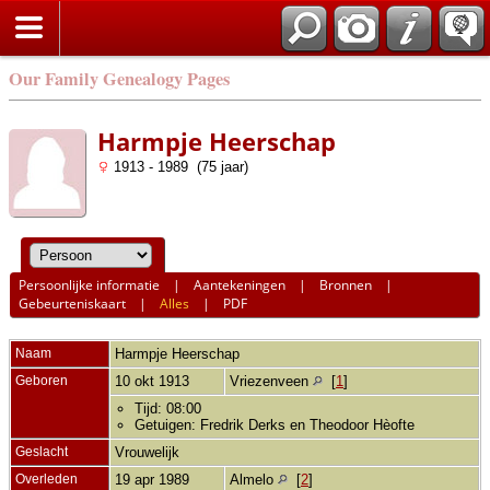
Our Family Genealogy Pages
Harmpje Heerschap
1913 - 1989 (75 jaar)
Persoonlijke informatie
|
Aantekeningen
|
Bronnen
|
Gebeurteniskaart
|
Alles
|
PDF
Naam
Harmpje
Heerschap
Geboren
10 okt 1913
Vriezenveen
[
1
]
Tijd: 08:00
Getuigen: Fredrik Derks en Theodoor Hèofte
Geslacht
Vrouwelijk
Overleden
19 apr 1989
Almelo
[
2
]