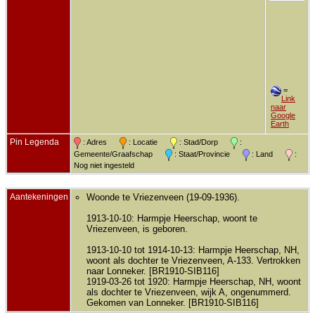
=
Link
naar
Google
Earth
Pin Legenda
: Adres
: Locatie
: Stad/Dorp
:
Gemeente/Graafschap
: Staat/Provincie
: Land
:
Nog niet ingesteld
Aantekeningen
Woonde te Vriezenveen (19-09-1936).
1913-10-10: Harmpje Heerschap, woont te
Vriezenveen, is geboren.
1913-10-10 tot 1914-10-13: Harmpje Heerschap, NH,
woont als dochter te Vriezenveen, A-133. Vertrokken
naar Lonneker. [BR1910-SIB116]
1919-03-26 tot 1920: Harmpje Heerschap, NH, woont
als dochter te Vriezenveen, wijk A, ongenummerd.
Gekomen van Lonneker. [BR1910-SIB116]