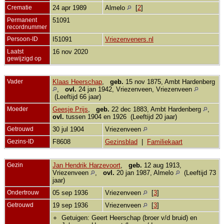
Crematie
24 apr 1989
Almelo
[
2
]
Permanent
51091
recordnummer
Persoon-ID
I51091
Vriezenveners.nl
Laatst
16 nov 2020
gewijzigd op
Vader
Klaas Heerschap
,
geb.
15 nov 1875, Ambt Hardenberg
,
ovl.
24 jan 1942, Vriezenveen, Vriezenveen
(Leeftijd 66 jaar)
Moeder
Geesje Prijs
,
geb.
22 dec 1883, Ambt Hardenberg
,
ovl.
tussen 1904 en 1926 (Leeftijd 20 jaar)
Getrouwd
30 jul 1904
Vriezenveen
Gezins-ID
F8608
Gezinsblad
|
Familiekaart
Gezin
Jan Hendrik Harzevoort
,
geb.
12 aug 1913,
Vriezenveen
,
ovl.
20 jan 1987, Almelo
(Leeftijd 73
jaar)
Ondertrouw
05 sep 1936
Vriezenveen
[
3
]
Getrouwd
19 sep 1936
Vriezenveen
[
3
]
Getuigen: Geert Heerschap (broer v/d bruid) en