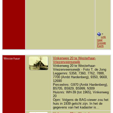
=
Link
naar
Google
Earth
Westerhaar
Vinkenweg 20 te Westerhaar-
Vriezenveensewijk
Vinkenweg 20 te Westerhaar-
Vriezenveensewijk - Foto T. de Jong
Leggernrs: 5358, 7360, 7762, 7888,
7700 (Ambt Hardenberg), 9350, 9669,
12690
Perceelnrs: G970 (Ambt Hardenberg),
B5705, B5929, B5999, N309
Huisnrs: WH-39 (tot 1965), Vinkenweg
20
Opm: Volgens de BAG-viewer zou het
huis in 1939 geticht zijn. In het de
gegevens van het kadaster is…