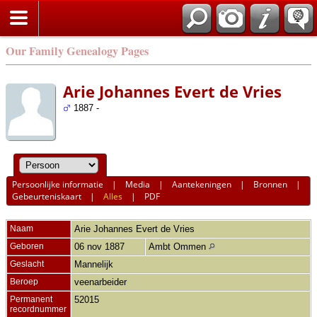
Our Family Genealogy Pages
Arie Johannes Evert de Vries
1887 -
Persoonlijke informatie
|
Media
|
Aantekeningen
|
Bronnen
|
Gebeurteniskaart
|
Alles
|
PDF
Naam
Arie Johannes Evert
de Vries
Geboren
06 nov 1887
Ambt Ommen
Geslacht
Mannelijk
Beroep
veenarbeider
Permanent
52015
recordnummer