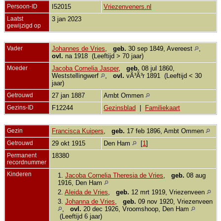
Persoon-ID
I52015
Vriezenveners.nl
Laatst
3 jan 2023
gewijzigd op
Vader
Johannes de Vries
,
geb.
30 sep 1849, Avereest
,
ovl.
na 1918 (Leeftijd > 70 jaar)
Moeder
Jacoba Cornelia Jasper
,
geb.
08 jul 1860,
Weststellingwerf
,
ovl.
vÃ³Ã³r 1891 (Leeftijd < 30
jaar)
Getrouwd
27 jan 1887
Ambt Ommen
Gezins-ID
F12244
Gezinsblad
|
Familiekaart
Gezin
Francisca Kuipers
,
geb.
17 feb 1896, Ambt Ommen
Getrouwd
29 okt 1915
Den Ham
[
1
]
Permanent
18380
recordnummer
Kinderen
1.
Jacoba Cornelia Theresia de Vries
,
geb.
08 aug
1916, Den Ham
2.
Aleida de Vries
,
geb.
12 mrt 1919, Vriezenveen
3.
Johanna de Vries
,
geb.
09 nov 1920, Vriezenveen
,
ovl.
20 dec 1926, Vroomshoop, Den Ham
(Leeftijd 6 jaar)