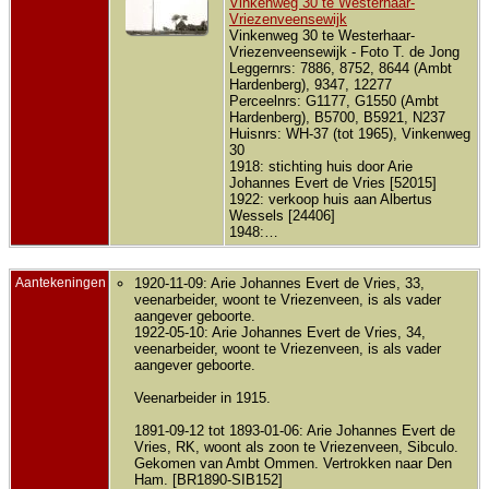
Vinkenweg 30 te Westerhaar-
Vriezenveensewijk
Vinkenweg 30 te Westerhaar-
Vriezenveensewijk - Foto T. de Jong
Leggernrs: 7886, 8752, 8644 (Ambt
Hardenberg), 9347, 12277
Perceelnrs: G1177, G1550 (Ambt
Hardenberg), B5700, B5921, N237
Huisnrs: WH-37 (tot 1965), Vinkenweg
30
1918: stichting huis door Arie
Johannes Evert de Vries [52015]
1922: verkoop huis aan Albertus
Wessels [24406]
1948:…
Aantekeningen
1920-11-09: Arie Johannes Evert de Vries, 33,
veenarbeider, woont te Vriezenveen, is als vader
aangever geboorte.
1922-05-10: Arie Johannes Evert de Vries, 34,
veenarbeider, woont te Vriezenveen, is als vader
aangever geboorte.
Veenarbeider in 1915.
1891-09-12 tot 1893-01-06: Arie Johannes Evert de
Vries, RK, woont als zoon te Vriezenveen, Sibculo.
Gekomen van Ambt Ommen. Vertrokken naar Den
Ham. [BR1890-SIB152]