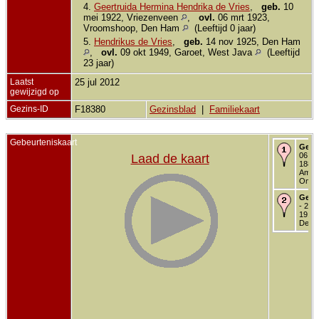
4.
Geertruida Hermina Hendrika de Vries
,
geb.
10
mei 1922, Vriezenveen
,
ovl.
06 mrt 1923,
Vroomshoop, Den Ham
(Leeftijd 0 jaar)
5.
Hendrikus de Vries
,
geb.
14 nov 1925, Den Ham
,
ovl.
09 okt 1949, Garoet, West Java
(Leeftijd
23 jaar)
Laatst
25 jul 2012
gewijzigd op
Gezins-ID
F18380
Gezinsblad
|
Familiekaart
Gebeurteniskaart
Gebo
06 no
Laad de kaart
1887 
Ambt
Omm
Getr
- 29 o
1915 
Den 