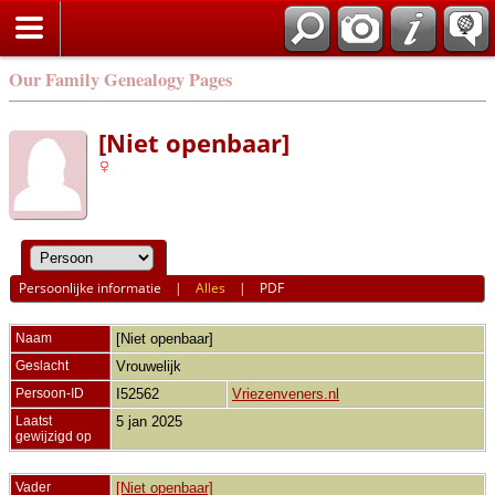
Our Family Genealogy Pages
[Niet openbaar]
Persoonlijke informatie
|
Alles
|
PDF
Naam
[Niet openbaar]
Geslacht
Vrouwelijk
Persoon-ID
I52562
Vriezenveners.nl
Laatst
5 jan 2025
gewijzigd op
Vader
[Niet openbaar]