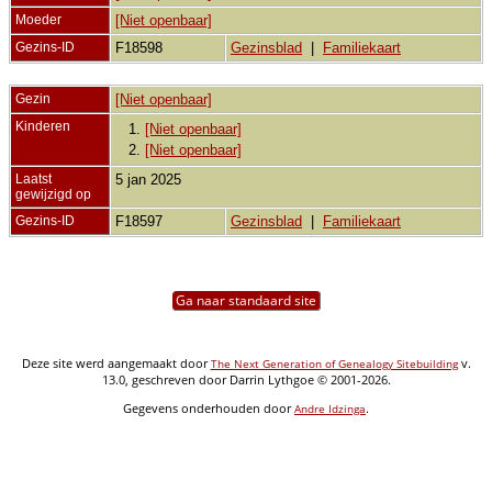
Moeder
[Niet openbaar]
Gezins-ID
F18598
Gezinsblad
|
Familiekaart
Gezin
[Niet openbaar]
Kinderen
1.
[Niet openbaar]
2.
[Niet openbaar]
Laatst
5 jan 2025
gewijzigd op
Gezins-ID
F18597
Gezinsblad
|
Familiekaart
Ga naar standaard site
Deze site werd aangemaakt door
v.
The Next Generation of Genealogy Sitebuilding
13.0, geschreven door Darrin Lythgoe © 2001-2026.
Gegevens onderhouden door
.
Andre Idzinga