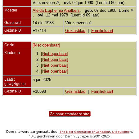
Vriezenveen
,
ovl.
02 jun 1990 (Leeftijd 80 jaar)
Moeder
Aleida Euphemia Analbers
,
geb.
07 dec 1908, Borne
,
ovl.
12 mei 1978 (Leeftijd 69 jaar)
Getrouwd
14 okt 1933
Vriezenveen
Gezins-ID
F17414
Gezinsblad
|
Familiekaart
Gezin
[Niet openbaar]
Kinderen
1.
[Niet openbaar]
2.
[Niet openbaar]
3.
[Niet openbaar]
4.
[Niet openbaar]
Laatst
5 jan 2025
gewijzigd op
Gezins-ID
F18598
Gezinsblad
|
Familiekaart
Ga naar standaard site
Deze site werd aangemaakt door
v.
The Next Generation of Genealogy Sitebuilding
13.0, geschreven door Darrin Lythgoe © 2001-2026.