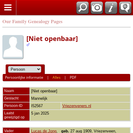
Our Family Genealogy Pages
[Niet openbaar]
Persoonlijke informatie
|
Alles
|
PDF
Naam
[Niet openbaar]
Geslacht
Mannelijk
Persoon-ID
I52567
Vriezenveners.nl
Laatst
5 jan 2025
gewijzigd op
Vader
Lucas de Jong
,
geb.
27 aug 1909, Vriezenveen,