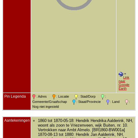
=
Link
naar
Google
Earth
Pin Legenda
: Adres
: Locatie
: Stad/Dorp
:
Gemeente/Graafschap
: Staat/Provincie
: Land
:
Nog niet ingesteld
Aantekeningen
1860 tot 1870-05-18: Hendrik Hendrika Aalderink, NH,
woont als zoon te Vriezenveen, wijk Buiten, nr. 10.
Vertrokken naar Ambt Almelo. [BR1860-BW001a]
1870-08-13 tot 1880: Hendrik Jan Aalderink, NH,