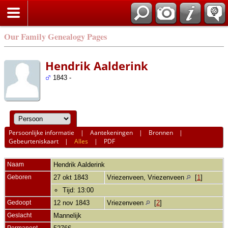
Our Family Genealogy Pages
Hendrik Aalderink
1843 -
Persoonlijke informatie
|
Aantekeningen
|
Bronnen
|
Gebeurteniskaart
|
Alles
|
PDF
Naam
Hendrik
Aalderink
Geboren
27 okt 1843
Vriezenveen, Vriezenveen
[
1
]
Tijd: 13:00
Gedoopt
12 nov 1843
Vriezenveen
[
2
]
Geslacht
Mannelijk
Permanent