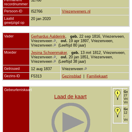
52766
recordnummer
Persoon-ID
I52766
Vriezenveners.nl
Laatst
20 jan 2020
gewijzigd op
Vader
Gerhardus Aalderink
,
geb.
22 sep 1816, Vriezenveen,
Vriezenveen
,
ovl.
19 apr 1897, Vriezenveen,
Vriezenveen
(Leeftijd 80 jaar)
Moeder
Jesina Schoenmaker
,
geb.
13 mrt 1812, Vriezenveen,
Vriezenveen
,
ovl.
20 jan 1851, Vriezenveen,
Vriezenveen
(Leeftijd 38 jaar)
Getrouwd
12 aug 1837
Vriezenveen
Gezins-ID
F5313
Gezinsblad
|
Familiekaart
Gebeurteniskaart
Gebo
27 ok
Laad de kaart
Vriez
Vriez
Gedo
12 no
-
Vriez