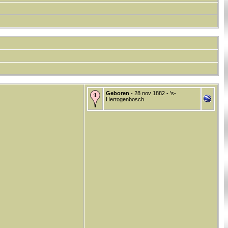
Geboren
- 28 nov 1882 - 's-
Hertogenbosch