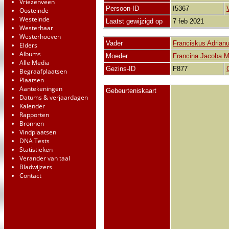
Vriezenveen
Persoon-ID
I5367
Oosteinde
Westeinde
Laatst gewijzigd op
7 feb 2021
Westerhaar
Westerhoeven
Vader
Franciskus Adrian
Elders
Albums
Moeder
Francina Jacoba 
Alle Media
Gezins-ID
F877
Begraafplaatsen
Plaatsen
Aantekeningen
Gebeurteniskaart
Datums & verjaardagen
Kalender
Rapporten
Bronnen
Vindplaatsen
DNA Tests
Statistieken
Verander van taal
Bladwijzers
Contact