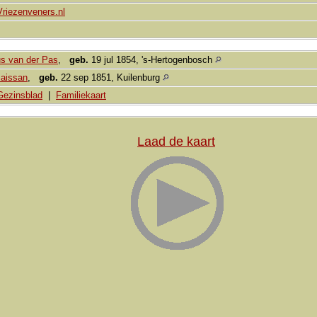
Vriezenveners.nl
us van der Pas
,
geb.
19 jul 1854, 's-Hertogenbosch
Maissan
,
geb.
22 sep 1851, Kuilenburg
Gezinsblad
|
Familiekaart
Laad de kaart