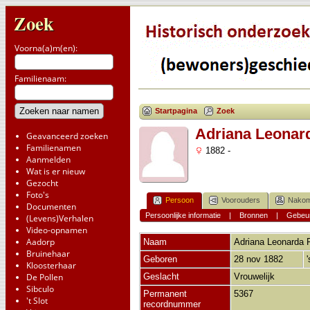
Zoek
Voorna(a)m(en):
Familienaam:
Startpagina
Zoek
Adriana Leonard
Geavanceerd zoeken
Familienamen
1882 -
Aanmelden
Wat is er nieuw
Gezocht
Foto's
Persoon
Voorouders
Nakom
Documenten
Persoonlijke informatie
|
Bronnen
|
Gebeur
(Levens)Verhalen
Video-opnamen
Aadorp
Naam
Adriana Leonarda 
Bruinehaar
Geboren
28 nov 1882
Kloosterhaar
De Pollen
Geslacht
Vrouwelijk
Sibculo
Permanent
5367
't Slot
recordnummer