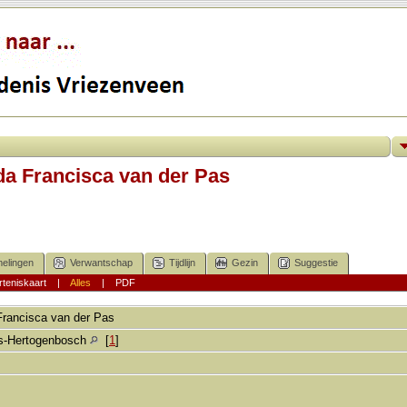
a Francisca van der Pas
elingen
Verwantschap
Tijdlijn
Gezin
Suggestie
teniskaart
|
Alles
|
PDF
Francisca
van der Pas
's-Hertogenbosch
[
1
]