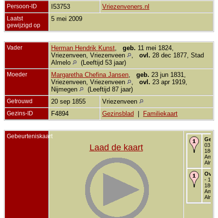
Persoon-ID
I53753
Vriezenveners.nl
Laatst
5 mei 2009
gewijzigd op
Vader
Herman Hendrik Kunst
,
geb.
11 mei 1824,
Vriezenveen, Vriezenveen
,
ovl.
28 dec 1877, Stad
Almelo
(Leeftijd 53 jaar)
Moeder
Margaretha Chefina Jansen
,
geb.
23 jun 1831,
Vriezenveen, Vriezenveen
,
ovl.
23 apr 1919,
Nijmegen
(Leeftijd 87 jaar)
Getrouwd
20 sep 1855
Vriezenveen
Gezins-ID
F4894
Gezinsblad
|
Familiekaart
Gebeurteniskaart
Gebo
03 me
Laad de kaart
1868 
Ambt
Almel
Over
- 14 
1868 
Ambt
Almel