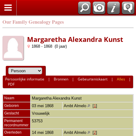
Our Family Genealogy Pages
Margaretha Alexandra Kunst
1868 - 1868 (0 jaar)
Persoonlijke informatie
|
Bronnen
|
Gebeurteniskaart
|
Alles
|
PDF
Naam
Margaretha Alexandra
Kunst
Geboren
03 mei 1868
Ambt Almelo
[
1
]
Geslacht
Vrouwelijk
Permanent
53753
recordnummer
Overleden
14 mei 1868
Ambt Almelo
[
2
]