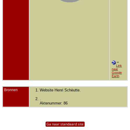
=
Link
naar
Google
Earth
Bronnen
Website Henri Schèutte.
.
Aktenummer: 86
Ga naar standaard site