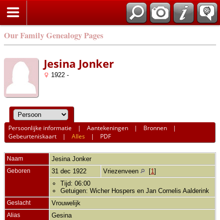
Our Family Genealogy Pages
Jesina Jonker
1922 -
Persoonlijke informatie
|
Aantekeningen
|
Bronnen
|
Gebeurteniskaart
|
Alles
|
PDF
Naam
Jesina
Jonker
Geboren
31 dec 1922
Vriezenveen
[
1
]
Tijd: 06:00
Getuigen: Wicher Hospers en Jan Cornelis Aalderink
Geslacht
Vrouwelijk
Alias
Gesina