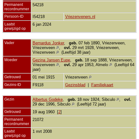
Permanent
54218
recordnummer
Persoon-ID
I54218
Vriezenveners.nl
Laatst
6 jan 2024
gewijzigd op
Vader
Bernardus Jonker
,
geb.
07 feb 1890, Vriezenveen,
Vriezenveen
,
ovl.
29 mrt 1928, Vriezenveen,
Vriezenveen
(Leeftijd 38 jaar)
Moeder
Gezina Jansen Eupe
,
geb.
18 sep 1888, Vriezenveen,
Vriezenveen
,
ovl.
29 apr 1953, Almelo
(Leeftijd 64
jaar)
Getrouwd
01 mei 1915
Vriezenveen
Gezins-ID
F9118
Gezinsblad
|
Familiekaart
Gezin
Albertus Godeke
,
geb.
18 nov 1924, Sibculo
,
ovl.
29 dec 1996, Sibculo
(Leeftijd 72 jaar)
Getrouwd
19 aug 1960 [
2
]
Permanent
21072
recordnummer
Laatst
1 mrt 2008
gewijzigd op