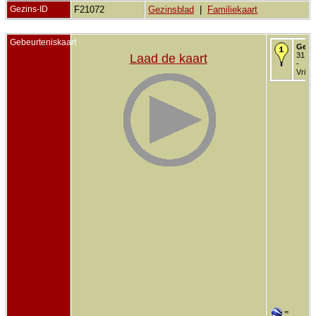
Gezins-ID
F21072
Gezinsblad
|
Familiekaart
Gebeurteniskaart
Gebo
31 de
Laad de kaart
-
Vriez
=