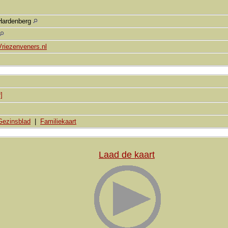
Hardenberg
Vriezenveners.nl
]
Gezinsblad
|
Familiekaart
Laad de kaart