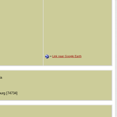
=
Link naar Google Earth
da
purg [74734]