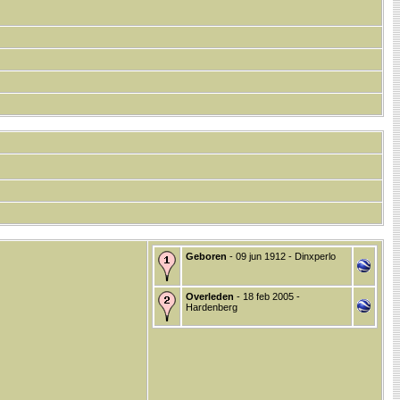
Geboren
- 09 jun 1912 - Dinxperlo
Overleden
- 18 feb 2005 -
Hardenberg