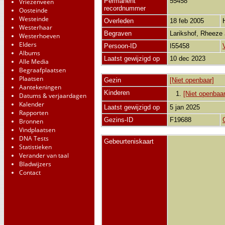
Permanent
55458
Vriezenveen
recordnummer
Oosteinde
Westeinde
Overleden
18 feb 2005
Westerhaar
Begraven
Larikshof, Rheeze
Westerhoeven
Elders
Persoon-ID
I55458
Albums
Laatst gewijzigd op
10 dec 2023
Alle Media
Begraafplaatsen
Plaatsen
Gezin
[Niet openbaar]
Aantekeningen
Kinderen
1.
[Niet openbaar
Datums & verjaardagen
Kalender
Laatst gewijzigd op
5 jan 2025
Rapporten
Gezins-ID
F19688
Bronnen
Vindplaatsen
DNA Tests
Gebeurteniskaart
Statistieken
Verander van taal
Bladwijzers
Contact