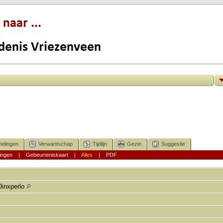
elingen
Verwantschap
Tijdlijn
Gezin
Suggestie
ingen
|
Gebeurteniskaart
|
Alles
|
PDF
Dinxperlo