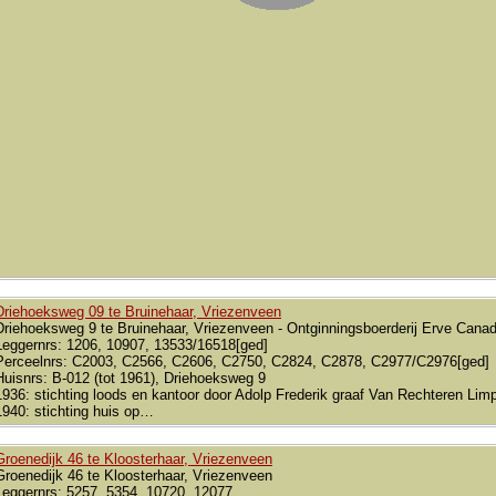
Driehoeksweg 09 te Bruinehaar, Vriezenveen
Driehoeksweg 9 te Bruinehaar, Vriezenveen - Ontginningsboerderij Erve Cana
Leggernrs: 1206, 10907, 13533/16518[ged]
Perceelnrs: C2003, C2566, C2606, C2750, C2824, C2878, C2977/C2976[ged]
Huisnrs: B-012 (tot 1961), Driehoeksweg 9
1936: stichting loods en kantoor door Adolp Frederik graaf Van Rechteren Lim
1940: stichting huis op…
Groenedijk 46 te Kloosterhaar, Vriezenveen
Groenedijk 46 te Kloosterhaar, Vriezenveen
Leggernrs: 5257, 5354, 10720, 12077