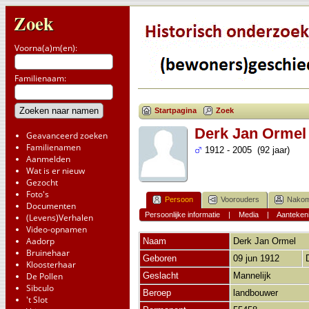
Zoek
Voorna(a)m(en):
Familienaam:
Startpagina
Zoek
Derk Jan Ormel
Geavanceerd zoeken
Familienamen
1912 - 2005 (92 jaar)
Aanmelden
Wat is er nieuw
Gezocht
Foto's
Persoon
Voorouders
Nakom
Documenten
Persoonlijke informatie
|
Media
|
Aanteken
(Levens)Verhalen
Video-opnamen
Aadorp
Naam
Derk Jan
Ormel
Bruinehaar
Geboren
09 jun 1912
Kloosterhaar
De Pollen
Geslacht
Mannelijk
Sibculo
Beroep
landbouwer
't Slot