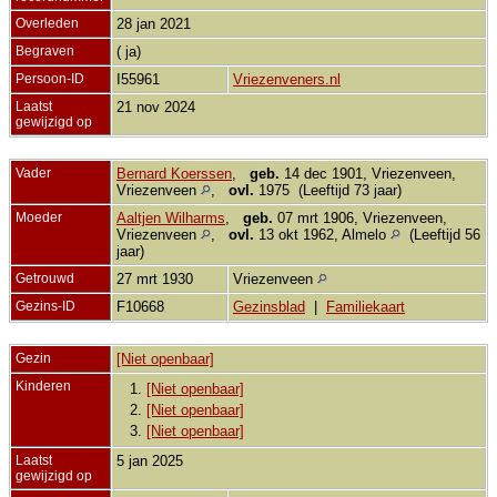
Overleden
28 jan 2021
Begraven
( ja)
Persoon-ID
I55961
Vriezenveners.nl
Laatst
21 nov 2024
gewijzigd op
Vader
Bernard Koerssen
,
geb.
14 dec 1901, Vriezenveen,
Vriezenveen
,
ovl.
1975 (Leeftijd 73 jaar)
Moeder
Aaltjen Wilharms
,
geb.
07 mrt 1906, Vriezenveen,
Vriezenveen
,
ovl.
13 okt 1962, Almelo
(Leeftijd 56
jaar)
Getrouwd
27 mrt 1930
Vriezenveen
Gezins-ID
F10668
Gezinsblad
|
Familiekaart
Gezin
[Niet openbaar]
Kinderen
1.
[Niet openbaar]
2.
[Niet openbaar]
3.
[Niet openbaar]
Laatst
5 jan 2025
gewijzigd op