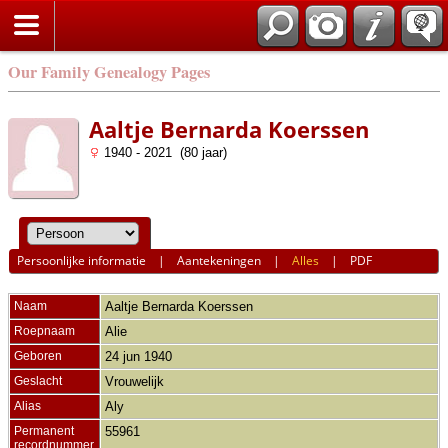
Our Family Genealogy Pages
Aaltje Bernarda Koerssen
1940 - 2021 (80 jaar)
Persoonlijke informatie
|
Aantekeningen
|
Alles
|
PDF
Naam
Aaltje Bernarda
Koerssen
Roepnaam
Alie
Geboren
24 jun 1940
Geslacht
Vrouwelijk
Alias
Aly
Permanent
55961
recordnummer