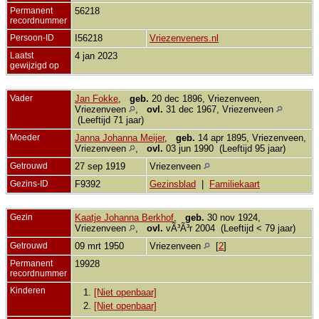
Permanent
56218
recordnummer
Persoon-ID
I56218
Vriezenveners.nl
Laatst
4 jan 2023
gewijzigd op
Vader
Jan Fokke
,
geb.
20 dec 1896, Vriezenveen,
Vriezenveen
,
ovl.
31 dec 1967, Vriezenveen
(Leeftijd 71 jaar)
Moeder
Janna Johanna Meijer
,
geb.
14 apr 1895, Vriezenveen,
Vriezenveen
,
ovl.
03 jun 1990 (Leeftijd 95 jaar)
Getrouwd
27 sep 1919
Vriezenveen
Gezins-ID
F9392
Gezinsblad
|
Familiekaart
Gezin
Kaatje Johanna Berkhof
,
geb.
30 nov 1924,
Vriezenveen
,
ovl.
vÃ³Ã³r 2004 (Leeftijd < 79 jaar)
Getrouwd
09 mrt 1950
Vriezenveen
[
2
]
Permanent
19928
recordnummer
Kinderen
1.
[Niet openbaar]
2.
[Niet openbaar]