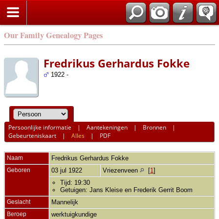
Our Family Genealogy Pages
Fredrikus Gerhardus Fokke
1922 -
Persoonlijke informatie
|
Aantekeningen
|
Bronnen
|
Gebeurteniskaart
|
Alles
|
PDF
Naam
Fredrikus Gerhardus
Fokke
Geboren
03 jul 1922
Vriezenveen
[
1
]
Tijd: 19:30
Getuigen: Jans Kleise en Frederik Gerrit Boom
Geslacht
Mannelijk
Beroep
werktuigkundige