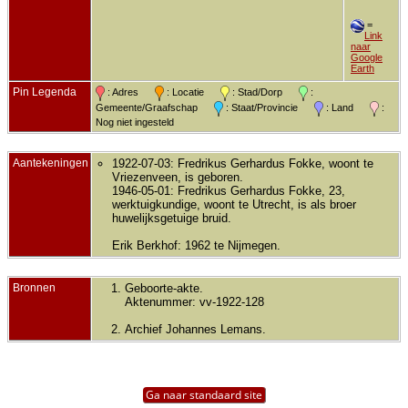
=
Link
naar
Google
Earth
Pin Legenda
: Adres
: Locatie
: Stad/Dorp
:
Gemeente/Graafschap
: Staat/Provincie
: Land
:
Nog niet ingesteld
Aantekeningen
1922-07-03: Fredrikus Gerhardus Fokke, woont te
Vriezenveen, is geboren.
1946-05-01: Fredrikus Gerhardus Fokke, 23,
werktuigkundige, woont te Utrecht, is als broer
huwelijksgetuige bruid.
Erik Berkhof: 1962 te Nijmegen.
Bronnen
Geboorte-akte.
Aktenummer: vv-1922-128
Archief Johannes Lemans.
Ga naar standaard site