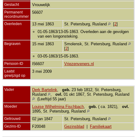
Geslacht
Vrouwelijk
Permanent
56607
recordnummer
Overleden
13 mei 1863
St. Petersburg, Rusland
[
2
]
01-05-1863/13-05-1863. Overleden aan de gevolgen
van een longonsteking.
Begraven
15 mei 1863
Smolensk, St. Petersburg, Rusland
[
2
]
03-05-1863/15-05-1863.
Persoon-ID
I56607
Vriezenveners.nl
Laatst
3 mei 2009
gewijzigd op
Vader
Derk Bartelink
,
geb.
23 feb 1812, St. Petersburg,
Rusland
,
ovl.
01 okt 1867, St. Petersburg, Rusland
(Leeftijd 55 jaar)
Moeder
Louise Wilhelmina Fischbach
,
geb.
( ca. 1821),
ovl.
1895, St. Petersburg, Rusland
Getrouwd
02 jan 1847
St. Petersburg, Rusland
Gezins-ID
F20048
Gezinsblad
|
Familiekaart