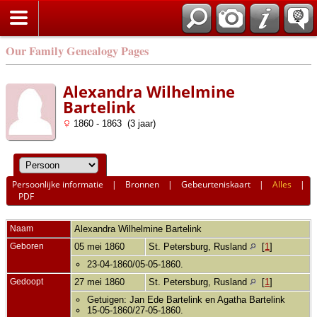
Our Family Genealogy Pages
Alexandra Wilhelmine
Bartelink
1860 - 1863 (3 jaar)
Persoonlijke informatie
|
Bronnen
|
Gebeurteniskaart
|
Alles
|
PDF
Naam
Alexandra Wilhelmine
Bartelink
Geboren
05 mei 1860
St. Petersburg, Rusland
[
1
]
23-04-1860/05-05-1860.
Gedoopt
27 mei 1860
St. Petersburg, Rusland
[
1
]
Getuigen: Jan Ede Bartelink en Agatha Bartelink
15-05-1860/27-05-1860.