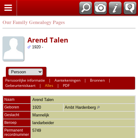
Our Family Genealogy Pages
Arend Talen
1920 -
Persoonlijke informatie
|
Aantekeningen
|
Bronnen
|
Gebeurteniskaart
|
Alles
|
PDF
Naam
Arend
Talen
Geboren
1920
Ambt Hardenberg
Geslacht
Mannelijk
Beroep
landarbeider
Permanent
5749
recordnummer