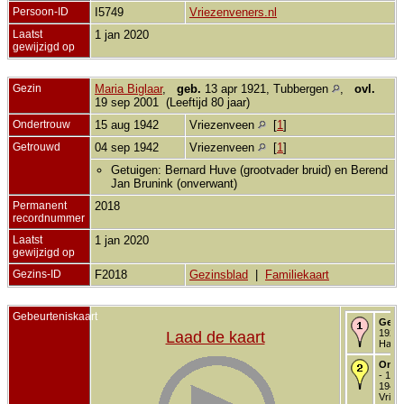
Persoon-ID
I5749
Vriezenveners.nl
Laatst
1 jan 2020
gewijzigd op
Gezin
Maria Biglaar
,
geb.
13 apr 1921, Tubbergen
,
ovl.
19 sep 2001 (Leeftijd 80 jaar)
Ondertrouw
15 aug 1942
Vriezenveen
[
1
]
Getrouwd
04 sep 1942
Vriezenveen
[
1
]
Getuigen: Bernard Huve (grootvader bruid) en Berend
Jan Brunink (onverwant)
Permanent
2018
recordnummer
Laatst
1 jan 2020
gewijzigd op
Gezins-ID
F2018
Gezinsblad
|
Familiekaart
Gebeurteniskaart
Gebo
1920 
Laad de kaart
Hard
Onde
- 15 
1942 
Vriez