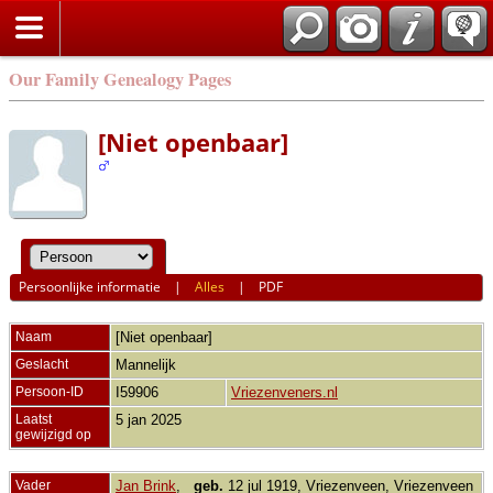
Our Family Genealogy Pages
[Niet openbaar]
Persoonlijke informatie
|
Alles
|
PDF
Naam
[Niet openbaar]
Geslacht
Mannelijk
Persoon-ID
I59906
Vriezenveners.nl
Laatst
5 jan 2025
gewijzigd op
Vader
Jan Brink
,
geb.
12 jul 1919, Vriezenveen, Vriezenveen