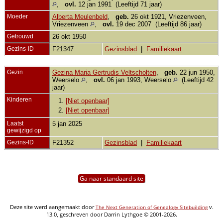
,
ovl.
12 jan 1991 (Leeftijd 71 jaar)
Moeder
Alberta Meulenbeld
,
geb.
26 okt 1921, Vriezenveen,
Vriezenveen
,
ovl.
19 dec 2007 (Leeftijd 86 jaar)
Getrouwd
26 okt 1950
Gezins-ID
F21347
Gezinsblad
|
Familiekaart
Gezin
Gezina Maria Gertrudis Veltscholten
,
geb.
22 jun 1950,
Weerselo
,
ovl.
06 jan 1993, Weerselo
(Leeftijd 42
jaar)
Kinderen
1.
[Niet openbaar]
2.
[Niet openbaar]
Laatst
5 jan 2025
gewijzigd op
Gezins-ID
F21352
Gezinsblad
|
Familiekaart
Ga naar standaard site
Deze site werd aangemaakt door
v.
The Next Generation of Genealogy Sitebuilding
13.0, geschreven door Darrin Lythgoe © 2001-2026.