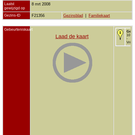
Laatst
8 mrt 2008
gewijzigd op
Gezins-ID
F21356
Gezinsblad
|
Familiekaart
Gebeurteniskaart
Gebo
10 me
Laad de kaart
-
Vriez