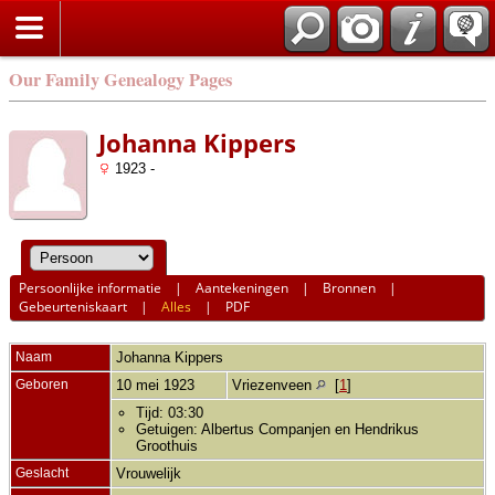
Our Family Genealogy Pages
Johanna Kippers
1923 -
Persoonlijke informatie
|
Aantekeningen
|
Bronnen
|
Gebeurteniskaart
|
Alles
|
PDF
Naam
Johanna
Kippers
Geboren
10 mei 1923
Vriezenveen
[
1
]
Tijd: 03:30
Getuigen: Albertus Companjen en Hendrikus
Groothuis
Geslacht
Vrouwelijk