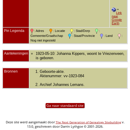
=
Link
naar
Google
Earth
Pin Legenda
: Adres
: Locatie
: Stad/Dorp
:
Gemeente/Graafschap
: Staat/Provincie
: Land
:
Nog niet ingesteld
Aantekeningen
1923-05-10: Johanna Kippers, woont te Vriezenveen,
is geboren.
Bronnen
Geboorte-akte.
Aktenummer: vv-1923-084
Archief Johannes Lemans.
Ga naar standaard site
Deze site werd aangemaakt door
v.
The Next Generation of Genealogy Sitebuilding
13.0, geschreven door Darrin Lythgoe © 2001-2026.