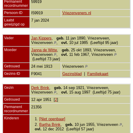
Permanent
59919
recordnummer
Persoon-ID
I59919
Vriezenveners.nl
Laatst
7 jan 2024
gewijzigd op
Vader
Jan Kippers
,
geb.
11 jan 1890, Vriezenveen,
Vriezenveen
,
ovl.
10 jul 1985 (Leeftijd 95 jaar)
Moeder
Janna de Witte
,
geb.
25 okt 1893, Vriezenveen,
Vriezenveen
,
ovl.
11 feb 1967, Vriezenveen
(Leeftijd 73 jaar)
Getrouwd
24 mei 1913
Vriezenveen
Gezins-ID
F9041
Gezinsblad
|
Familiekaart
Gezin
Derk Brink
,
geb.
14 sep 1921, Vriezenveen,
Vriezenveen
,
ovl.
15 aug 1997 (Leeftijd 75 jaar)
Getrouwd
12 apr 1951 [
2
]
Permanent
21356
recordnummer
Kinderen
1.
[Niet openbaar]
2.
Bartha Brink
,
geb.
10 jun 1955, Vriezenveen
,
ovl.
12 dec 2012 (Leeftijd 57 jaar)