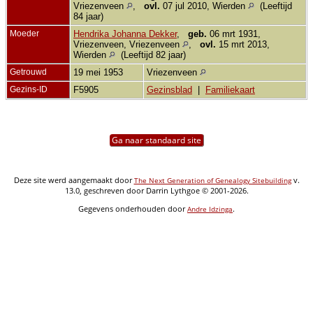
Vriezenveen
,
ovl.
07 jul 2010, Wierden
(Leeftijd
84 jaar)
Moeder
Hendrika Johanna Dekker
,
geb.
06 mrt 1931,
Vriezenveen, Vriezenveen
,
ovl.
15 mrt 2013,
Wierden
(Leeftijd 82 jaar)
Getrouwd
19 mei 1953
Vriezenveen
Gezins-ID
F5905
Gezinsblad
|
Familiekaart
Ga naar standaard site
Deze site werd aangemaakt door
v.
The Next Generation of Genealogy Sitebuilding
13.0, geschreven door Darrin Lythgoe © 2001-2026.
Gegevens onderhouden door
.
Andre Idzinga