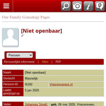
Our Family Genealogy Pages
[Niet openbaar]
Persoonlijke informatie
|
Alles
|
PDF
Naam
[Niet openbaar]
Geslacht
Mannelijk
Persoon-ID
I6192
Vriezenveners.nl
Laatst
5 jan 2025
gewijzigd op
Vader
Johannes Smelt
,
geb.
06 mei 1926, Vriezenveen,