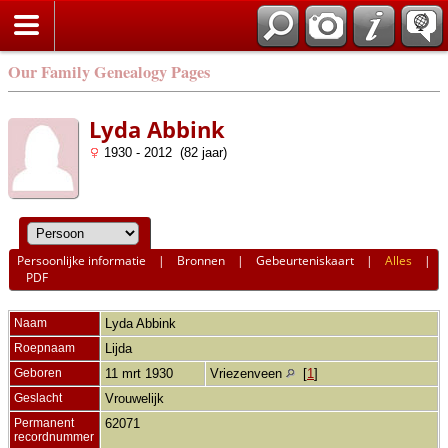
Our Family Genealogy Pages
Lyda Abbink
1930 - 2012 (82 jaar)
Persoonlijke informatie
|
Bronnen
|
Gebeurteniskaart
|
Alles
|
PDF
Naam
Lyda
Abbink
Roepnaam
Lijda
Geboren
11 mrt 1930
Vriezenveen
[
1
]
Geslacht
Vrouwelijk
Permanent
62071
recordnummer