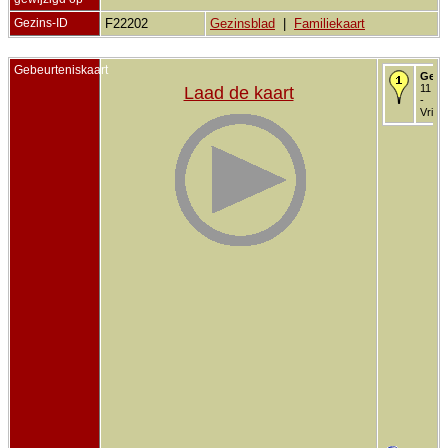
Gezins-ID
F22202
Gezinsblad
|
Familiekaart
Gebeurteniskaart
Gebo
11 mr
Laad de kaart
-
Vriez