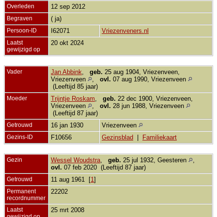
Overleden
12 sep 2012
Begraven
( ja)
Persoon-ID
I62071
Vriezenveners.nl
Laatst
20 okt 2024
gewijzigd op
Vader
Jan Abbink
,
geb.
25 aug 1904, Vriezenveen,
Vriezenveen
,
ovl.
07 aug 1990, Vriezenveen
(Leeftijd 85 jaar)
Moeder
Trijntje Roskam
,
geb.
22 dec 1900, Vriezenveen,
Vriezenveen
,
ovl.
28 jun 1988, Vriezenveen
(Leeftijd 87 jaar)
Getrouwd
16 jan 1930
Vriezenveen
Gezins-ID
F10656
Gezinsblad
|
Familiekaart
Gezin
Wessel Woudstra
,
geb.
25 jul 1932, Geesteren
,
ovl.
07 feb 2020 (Leeftijd 87 jaar)
Getrouwd
11 aug 1961 [
1
]
Permanent
22202
recordnummer
Laatst
25 mrt 2008
gewijzigd op