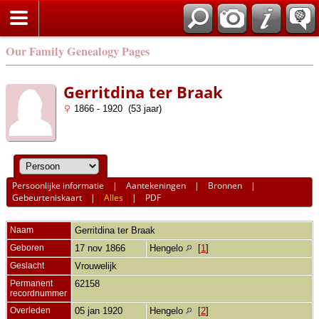
Our Family Genealogy Pages
Gerritdina ter Braak
1866 - 1920 (53 jaar)
Persoonlijke informatie
|
Aantekeningen
|
Bronnen
|
Gebeurteniskaart
|
Alles
|
PDF
Naam
Gerritdina
ter Braak
Geboren
17 nov 1866
Hengelo
[
1
]
Geslacht
Vrouwelijk
Permanent
62158
recordnummer
Overleden
05 jan 1920
Hengelo
[
2
]