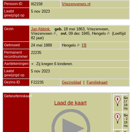
Persoon-ID
I62158
Vriezenveners.nl
Laatst
5 nov 2023
gewijzigd op
Gezin
Jan Abbink
,
geb.
18 mei 1863, Vriezenveen,
Vriezenveen
,
ovl.
09 dec 1945, Hengelo
(Leeftijd
82 jaar)
Getrouwd
24 mei 1889
Hengelo
[
3
]
Permanent
22235
recordnummer
Aantekeningen
Zij kregen 6 kinderen.
Laatst
5 nov 2023
gewijzigd op
Gezins-ID
F22235
Gezinsblad
|
Familiekaart
Gebeurteniskaart
Gebo
17 no
Laad de kaart
1866 
Heng
Getr
- 24 
1889 
Heng