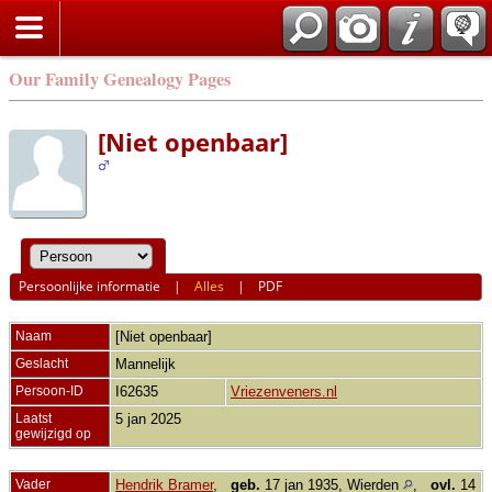
Our Family Genealogy Pages
[Niet openbaar]
Persoonlijke informatie
|
Alles
|
PDF
Naam
[Niet openbaar]
Geslacht
Mannelijk
Persoon-ID
I62635
Vriezenveners.nl
Laatst
5 jan 2025
gewijzigd op
Vader
Hendrik Bramer
,
geb.
17 jan 1935, Wierden
,
ovl.
14