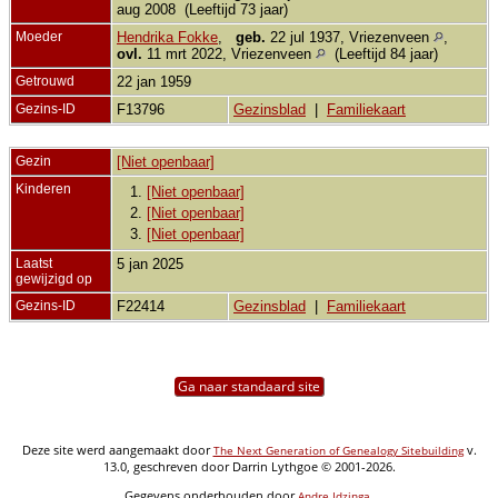
aug 2008 (Leeftijd 73 jaar)
Moeder
Hendrika Fokke
,
geb.
22 jul 1937, Vriezenveen
,
ovl.
11 mrt 2022, Vriezenveen
(Leeftijd 84 jaar)
Getrouwd
22 jan 1959
Gezins-ID
F13796
Gezinsblad
|
Familiekaart
Gezin
[Niet openbaar]
Kinderen
1.
[Niet openbaar]
2.
[Niet openbaar]
3.
[Niet openbaar]
Laatst
5 jan 2025
gewijzigd op
Gezins-ID
F22414
Gezinsblad
|
Familiekaart
Ga naar standaard site
Deze site werd aangemaakt door
v.
The Next Generation of Genealogy Sitebuilding
13.0, geschreven door Darrin Lythgoe © 2001-2026.
Gegevens onderhouden door
.
Andre Idzinga