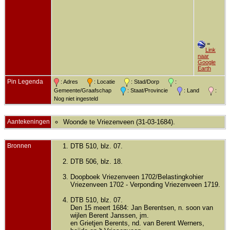
=
Link
naar
Google
Earth
Pin Legenda
: Adres
: Locatie
: Stad/Dorp
:
Gemeente/Graafschap
: Staat/Provincie
: Land
:
Nog niet ingesteld
Aantekeningen
Woonde te Vriezenveen (31-03-1684).
Bronnen
DTB 510, blz. 07.
DTB 506, blz. 18.
Doopboek Vriezenveen 1702/Belastingkohier
Vriezenveen 1702 - Verponding Vriezenveen 1719.
DTB 510, blz. 07.
Den 15 meert 1684: Jan Berentsen, n. soon van
wijlen Berent Janssen, jm.
en Grietjen Berents, nd. van Berent Werners,