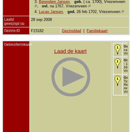
3.
Berendjen Jansen
,
geb.
( ca. 1700), Vriezenveen
,
ovl.
na 1767, Vriezenveen
4.
Lucas Jansen
,
ged.
26 feb 1702, Vriezenveen
Laatst
28 sep 2008
gewijzigd op
Gezins-ID
F23182
Gezinsblad
|
Familiekaart
Gebeurteniskaart
Gebo
ca. 1
Laad de kaart
Vriez
Onde
- 15 
1684 
Vriez
Getr
Type
Religi
mrt 1
Vriez