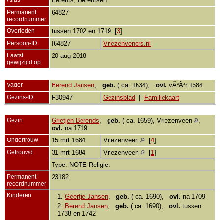
Berents, Berentsen
Permanent
64827
recordnummer
Overleden
tussen 1702 en 1719 [
3
]
Persoon-ID
I64827
Vriezenveners.nl
Laatst
20 aug 2018
gewijzigd op
Vader
Berend Jansen
,
geb.
( ca. 1634),
ovl.
vÃ³Ã³r 1684
Gezins-ID
F30947
Gezinsblad
|
Familiekaart
Gezin
Grietjen Berends
,
geb.
( ca. 1659), Vriezenveen
,
ovl.
na 1719
Ondertrouw
15 mrt 1684
Vriezenveen
[
4
]
Getrouwd
31 mrt 1684
Vriezenveen
[
1
]
Type: NOTE Religie:
Permanent
23182
recordnummer
Kinderen
1.
Geertje Jansen
,
geb.
( ca. 1690),
ovl.
na 1709
2.
Berend Jansen
,
geb.
( ca. 1690),
ovl.
tussen
1738 en 1742