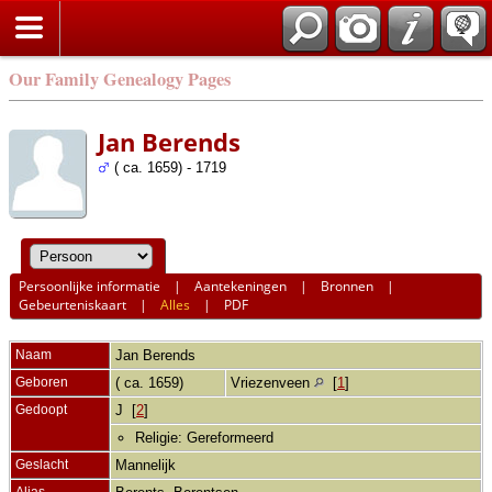
Our Family Genealogy Pages
Jan Berends
( ca. 1659) - 1719
Persoonlijke informatie
|
Aantekeningen
|
Bronnen
|
Gebeurteniskaart
|
Alles
|
PDF
Naam
Jan
Berends
Geboren
( ca. 1659)
Vriezenveen
[
1
]
Gedoopt
J [
2
]
Religie: Gereformeerd
Geslacht
Mannelijk
Alias