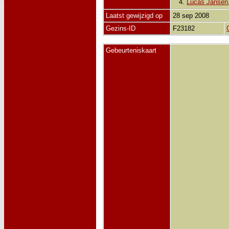
4.
Lucas Jansen
Laatst gewijzigd op
28 sep 2008
Gezins-ID
F23182
Gebeurteniskaart