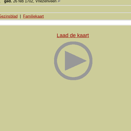
,
ged.
26 feb 1702, Vriezenveen
Gezinsblad
|
Familiekaart
Laad de kaart