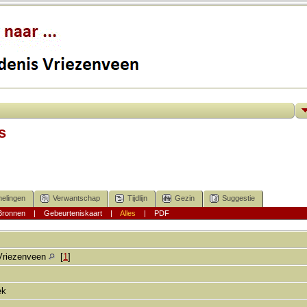
s
elingen
Verwantschap
Tijdlijn
Gezin
Suggestie
Bronnen
|
Gebeurteniskaart
|
Alles
|
PDF
Vriezenveen
[
1
]
ek