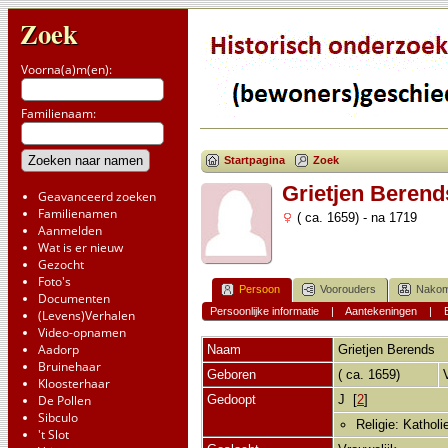
Zoek
Voorna(a)m(en):
Familienaam:
Startpagina
Zoek
Grietjen Berend
Geavanceerd zoeken
Familienamen
( ca. 1659) - na 1719
Aanmelden
Wat is er nieuw
Gezocht
Foto's
Persoon
Voorouders
Nakom
Documenten
Persoonlijke informatie
|
Aantekeningen
|
(Levens)Verhalen
Video-opnamen
Aadorp
Naam
Grietjen
Berends
Bruinehaar
Geboren
( ca. 1659)
Kloosterhaar
De Pollen
Gedoopt
J [
2
]
Sibculo
Religie: Katholi
't Slot