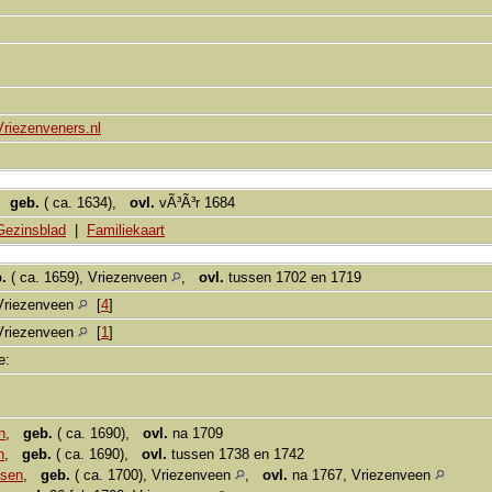
Vriezenveners.nl
,
geb.
( ca. 1634),
ovl.
vÃ³Ã³r 1684
Gezinsblad
|
Familiekaart
.
( ca. 1659), Vriezenveen
,
ovl.
tussen 1702 en 1719
Vriezenveen
[
4
]
Vriezenveen
[
1
]
ie:
n
,
geb.
( ca. 1690),
ovl.
na 1709
n
,
geb.
( ca. 1690),
ovl.
tussen 1738 en 1742
nsen
,
geb.
( ca. 1700), Vriezenveen
,
ovl.
na 1767, Vriezenveen