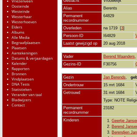
Geslacht
Vrouwelijk
Vriezenveen
Oosteinde
Alias
Berents
Westeinde
Permanent
64829
Westerhaar
recordnummer
Westerhoeven
Elders
Overleden
na 1719 [
3
]
Albums
Persoon-ID
I64829
Alle Media
Begraafplaatsen
Laatst gewijzigd op
20 aug 2018
Plaatsen
Aantekeningen
Vader
Berend Waanders
Datums & verjaardagen
Kalender
Gezins-ID
F30756
Rapporten
Bronnen
Gezin
Jan Berends
,
geb
Vindplaatsen
DNA Tests
Ondertrouw
15 mrt 1684
Statistieken
Getrouwd
31 mrt 1684
Verander van taal
Bladwijzers
Type: NOTE Relig
Contact
Permanent
23182
recordnummer
Kinderen
1.
Geertje Janse
2.
Berend Janse
3.
Berendjen Ja