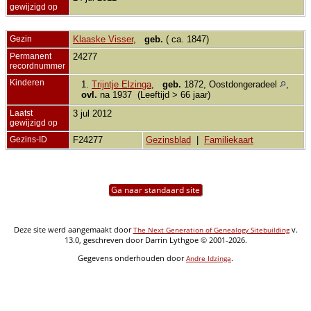
gewijzigd op
Gezin
Klaaske Visser
,
geb.
( ca. 1847)
Permanent
24277
recordnummer
Kinderen
1.
Trijntje Elzinga
,
geb.
1872, Oostdongeradeel
,
ovl.
na 1937 (Leeftijd > 66 jaar)
Laatst
3 jul 2012
gewijzigd op
Gezins-ID
F24277
Gezinsblad
|
Familiekaart
Ga naar standaard site
Deze site werd aangemaakt door
v.
The Next Generation of Genealogy Sitebuilding
13.0, geschreven door Darrin Lythgoe © 2001-2026.
Gegevens onderhouden door
.
Andre Idzinga