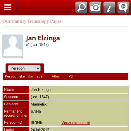
Our Family Genealogy Pages
Jan Elzinga
( ca. 1847) -
Persoonlijke informatie
|
Alles
|
PDF
Naam
Jan
Elzinga
Geboren
( ca. 1847)
Geslacht
Mannelijk
Permanent
67845
recordnummer
Persoon-ID
I67845
Vriezenveners.nl
Laatst
24 jul 2012