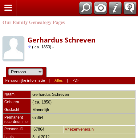
Our Family Genealogy Pages
Gerhardus Schreven
( ca. 1850) -
Persoonlijke informatie
|
Alles
|
PDF
Naam
Gerhardus
Schreven
Geboren
( ca. 1850)
Geslacht
Mannelijk
Permanent
67864
recordnummer
Persoon-ID
I67864
Vriezenveners.nl
Laatst
3 jul 2012