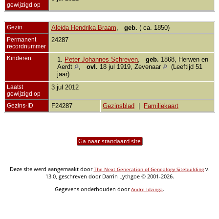
gewijzigd op
Gezin
Aleida Hendrika Braam
,
geb.
( ca. 1850)
Permanent
24287
recordnummer
Kinderen
1.
Peter Johannes Schreven
,
geb.
1868, Herwen en
Aerdt
,
ovl.
18 jul 1919, Zevenaar
(Leeftijd 51
jaar)
Laatst
3 jul 2012
gewijzigd op
Gezins-ID
F24287
Gezinsblad
|
Familiekaart
Ga naar standaard site
Deze site werd aangemaakt door
v.
The Next Generation of Genealogy Sitebuilding
13.0, geschreven door Darrin Lythgoe © 2001-2026.
Gegevens onderhouden door
.
Andre Idzinga