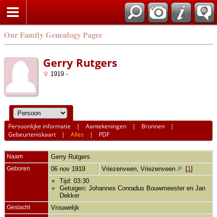
Our Family Genealogy Pages
Gerry Rutgers
1919 -
Persoonlijke informatie
|
Aantekeningen
|
Bronnen
|
Gebeurteniskaart
|
Alles
|
PDF
Naam
Gerry
Rutgers
Geboren
06 nov 1919
Vriezenveen, Vriezenveen
[
1
]
Tijd: 03:30
Getuigen: Johannes Conradus Bouwmeester en Jan
Dekker
Geslacht
Vrouwelijk