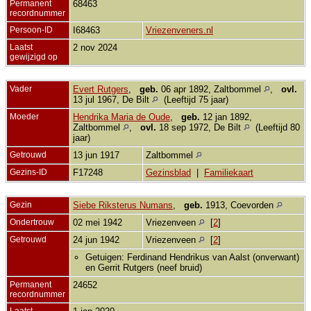
Permanent
68463
recordnummer
Persoon-ID
I68463
Vriezenveners.nl
Laatst
2 nov 2024
gewijzigd op
Vader
Evert Rutgers
,
geb.
06 apr 1892, Zaltbommel
,
ovl.
13 jul 1967, De Bilt
(Leeftijd 75 jaar)
Moeder
Hendrika Maria de Oude
,
geb.
12 jan 1892,
Zaltbommel
,
ovl.
18 sep 1972, De Bilt
(Leeftijd 80
jaar)
Getrouwd
13 jun 1917
Zaltbommel
Gezins-ID
F17248
Gezinsblad
|
Familiekaart
Gezin
Siebe Riksterus Numans
,
geb.
1913, Coevorden
Ondertrouw
02 mei 1942
Vriezenveen
[
2
]
Getrouwd
24 jun 1942
Vriezenveen
[
2
]
Getuigen: Ferdinand Hendrikus van Aalst (onverwant)
en Gerrit Rutgers (neef bruid)
Permanent
24652
recordnummer
Laatst