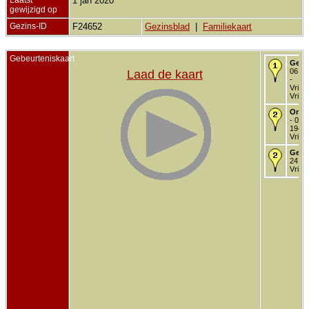
1 jan 2020
gewijzigd op
Gezins-ID
F24652
Gezinsblad
|
Familiekaart
Gebeurteniskaart
Gebo
06 no
Laad de kaart
-
Vriez
Vriez
Onde
- 02 
1942 
Vriez
Getr
24 ju
Vriez