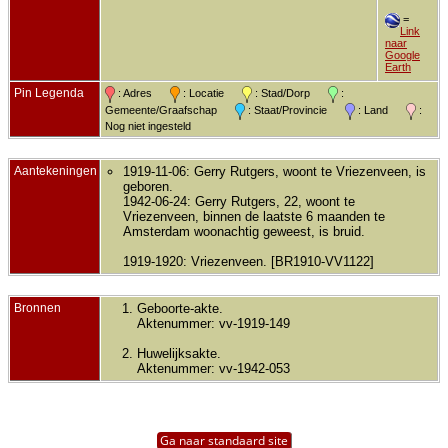
=
Link
naar
Google
Earth
Pin Legenda
: Adres
: Locatie
: Stad/Dorp
:
Gemeente/Graafschap
: Staat/Provincie
: Land
:
Nog niet ingesteld
Aantekeningen
1919-11-06: Gerry Rutgers, woont te Vriezenveen, is
geboren.
1942-06-24: Gerry Rutgers, 22, woont te
Vriezenveen, binnen de laatste 6 maanden te
Amsterdam woonachtig geweest, is bruid.
1919-1920: Vriezenveen. [BR1910-VV1122]
Bronnen
Geboorte-akte.
Aktenummer: vv-1919-149
Huwelijksakte.
Aktenummer: vv-1942-053
Ga naar standaard site