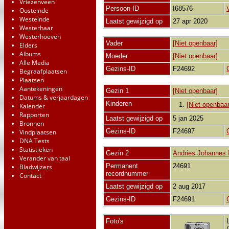
Vriezenveen
Persoon-ID
I68576
Oosteinde
Westeinde
Laatst gewijzigd op
27 apr 2020
Westerhaar
Westerhoeven
Vader
[Niet openbaar]
Elders
Albums
Moeder
[Niet openbaar]
Alle Media
Gezins-ID
F24692
Begraafplaatsen
Plaatsen
Aantekeningen
Gezin 1
[Niet openbaar]
Datums & verjaardagen
Kinderen
1.
[Niet openbaar
Kalender
Rapporten
Laatst gewijzigd op
5 jan 2025
Bronnen
Gezins-ID
F24697
Vindplaatsen
DNA Tests
Statistieken
Gezin 2
Andries Johannes 
Verander van taal
Permanent
24691
Bladwijzers
recordnummer
Contact
Laatst gewijzigd op
2 aug 2017
Gezins-ID
F24691
Foto's