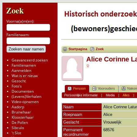
Zoek
Voorna(a)m(en):
Familienaam:
Startpagina
Zoek
Alice Corinne 
Geavanceerd zoeken
Familienamen
Aanmelden
Wat is er nieuw
Gezocht
Foto's
Persoon
Voorouders
Nakom
Documenten
Persoonlijke informatie
|
Media
|
Alles
(Levens)Verhalen
Video-opnamen
Aadorp
Naam
Alice Corinne
Latu
Bruinehaar
Roepnaam
Alice
Kloosterhaar
De Pollen
Geslacht
Vrouwelijk
Sibculo
Permanent
68576
't Slot
recordnummer