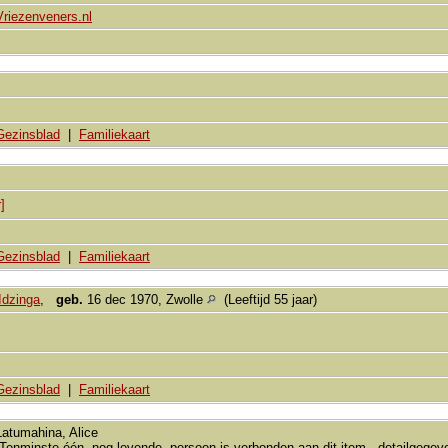
Vriezenveners.nl
Gezinsblad
|
Familiekaart
]
Gezinsblad
|
Familiekaart
Idzinga
,
geb.
16 dec 1970, Zwolle
(Leeftijd 55 jaar)
Gezinsblad
|
Familiekaart
Latumahina, Alice
(Tenminste één, nog levende, persoon is verbonden aan dit item - detailgege