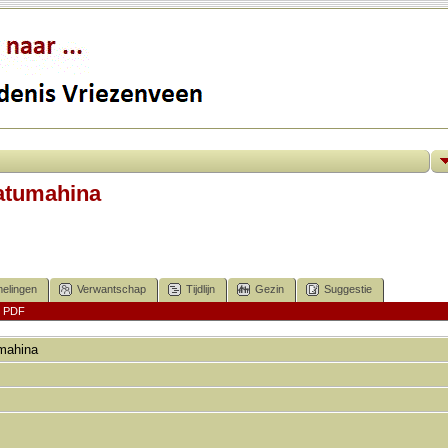
Latumahina
elingen
Verwantschap
Tijdlijn
Gezin
Suggestie
|
PDF
mahina