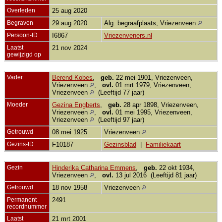
Overleden
25 aug 2020
Begraven
29 aug 2020
Alg. begraafplaats, Vriezenveen
Persoon-ID
I6867
Vriezenveners.nl
Laatst
21 nov 2024
gewijzigd op
Vader
Berend Kobes
,
geb.
22 mei 1901, Vriezenveen,
Vriezenveen
,
ovl.
01 mrt 1979, Vriezenveen,
Vriezenveen
(Leeftijd 77 jaar)
Moeder
Gezina Engberts
,
geb.
28 apr 1898, Vriezenveen,
Vriezenveen
,
ovl.
01 mei 1995, Vriezenveen,
Vriezenveen
(Leeftijd 97 jaar)
Getrouwd
08 mei 1925
Vriezenveen
Gezins-ID
F10187
Gezinsblad
|
Familiekaart
Gezin
Hinderika Catharina Emmens
,
geb.
22 okt 1934,
Vriezenveen
,
ovl.
13 jul 2016 (Leeftijd 81 jaar)
Getrouwd
18 nov 1958
Vriezenveen
Permanent
2491
recordnummer
Laatst
21 mrt 2001