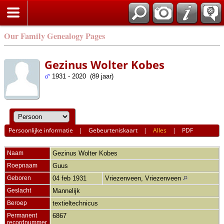
Our Family Genealogy Pages
Gezinus Wolter Kobes
1931 - 2020 (89 jaar)
Persoonlijke informatie
|
Gebeurteniskaart
|
Alles
|
PDF
Naam
Gezinus Wolter
Kobes
Roepnaam
Guus
Geboren
04 feb 1931
Vriezenveen, Vriezenveen
Geslacht
Mannelijk
Beroep
textieltechnicus
Permanent
6867
recordnummer