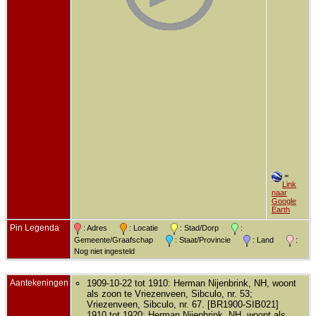
=
Link
naar
Google
Earth
Pin Legenda
: Adres
: Locatie
: Stad/Dorp
:
Gemeente/Graafschap
: Staat/Provincie
: Land
:
Nog niet ingesteld
Aantekeningen
1909-10-22 tot 1910: Herman Nijenbrink, NH, woont
als zoon te Vriezenveen, Sibculo, nr. 53;
Vriezenveen, Sibculo, nr. 67. [BR1900-SIB021]
1910 tot 1920: Herman Nijenbrink, NH, woont als