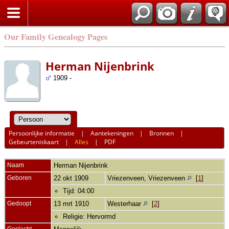
Our Family Genealogy Pages
Herman Nijenbrink
1909 -
Persoonlijke informatie
|
Aantekeningen
|
Bronnen
|
Gebeurteniskaart
|
Alles
|
PDF
Naam
Herman
Nijenbrink
Geboren
22 okt 1909
Vriezenveen, Vriezenveen
[
1
]
Tijd: 04:00
Gedoopt
13 mrt 1910
Westerhaar
[
2
]
Religie: Hervormd
Geslacht