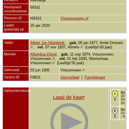
Mannelijk
Permanent
69161
recordnummer
Persoon-ID
I69161
Vriezenveners.nl
Laatst
25 apr 2020
gewijzigd op
Vader
Albert Jan Nijenbrink
,
geb.
05 jan 1877, Ambt Ommen
,
ovl.
07 nov 1937, Almelo
(Leeftijd 60 jaar)
Moeder
Alberdina Ekkel
,
geb.
11 sep 1874, Vriezenveen,
Vriezenveen
,
ovl.
01 feb 1930, Westerhaar,
Vriezenveen
(Leeftijd 55 jaar)
Getrouwd
03 jun 1905
Vriezenveen
Gezins-ID
F8631
Gezinsblad
|
Familiekaart
Gebeurteniskaart
Gebo
22 ok
Laad de kaart
Vriez
Vriez
Gedo
13 mr
- Wes