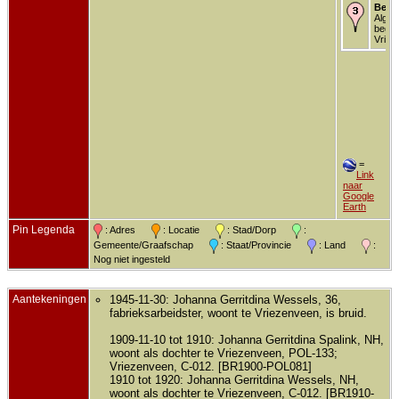
Begr
Alg.
begra
Vriez
=
Link
naar
Google
Earth
Pin Legenda
: Adres
: Locatie
: Stad/Dorp
:
Gemeente/Graafschap
: Staat/Provincie
: Land
:
Nog niet ingesteld
Aantekeningen
1945-11-30: Johanna Gerritdina Wessels, 36,
fabrieksarbeidster, woont te Vriezenveen, is bruid.
1909-11-10 tot 1910: Johanna Gerritdina Spalink, NH,
woont als dochter te Vriezenveen, POL-133;
Vriezenveen, C-012. [BR1900-POL081]
1910 tot 1920: Johanna Gerritdina Wessels, NH,
woont als dochter te Vriezenveen, C-012. [BR1910-