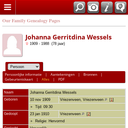
Our Family Genealogy Pages
Johanna Gerritdina Wessels
1909 - 1988 (78 jaar)
Persoonlijke informatie
|
Aantekeningen
|
Bronnen
|
Gebeurteniskaart
|
Alles
|
PDF
Naam
Johanna Gerritdina
Wessels
Geboren
10 nov 1909
Vriezenveen, Vriezenveen
[
1
]
Tijd: 09:30
Gedoopt
23 jan 1910
Vriezenveen
[
2
]
Religie: Hervormd
Geslacht