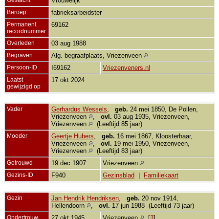
Vrouwelijk
Beroep
fabrieksarbeidster
Permanent
69162
recordnummer
Overleden
03 aug 1988
Begraven
Alg. begraafplaats, Vriezenveen
Persoon-ID
I69162
Vriezenveners.nl
Laatst
17 okt 2024
gewijzigd op
Vader
Gerhardus Wessels
,
geb.
24 mei 1850, De Pollen,
Vriezenveen
,
ovl.
03 aug 1935, Vriezenveen,
Vriezenveen
(Leeftijd 85 jaar)
Moeder
Geertje Hubers
,
geb.
16 mei 1867, Kloosterhaar,
Vriezenveen
,
ovl.
19 mei 1950, Vriezenveen,
Vriezenveen
(Leeftijd 83 jaar)
Getrouwd
19 dec 1907
Vriezenveen
Gezins-ID
F940
Gezinsblad
|
Familiekaart
Gezin
Jan Hendrik Hendriksen
,
geb.
20 nov 1914,
Hellendoorn
,
ovl.
17 jun 1988 (Leeftijd 73 jaar)
Ondertrouw
27 okt 1945
Vriezenveen
[
3
]