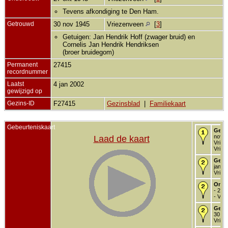
Tevens afkondiging te Den Ham.
Getrouwd
30 nov 1945
Vriezenveen
[
3
]
Getuigen: Jan Hendrik Hoff (zwager bruid) en
Cornelis Jan Hendrik Hendriksen
(broer bruidegom)
Permanent
27415
recordnummer
Laatst
4 jan 2002
gewijzigd op
Gezins-ID
F27415
Gezinsblad
|
Familiekaart
Gebeurteniskaart
Gebo
nov 1
Laad de kaart
Vriez
Vriez
Gedo
jan 1
Vriez
Onde
- 27 
- Vri
Getr
30 no
Vriez