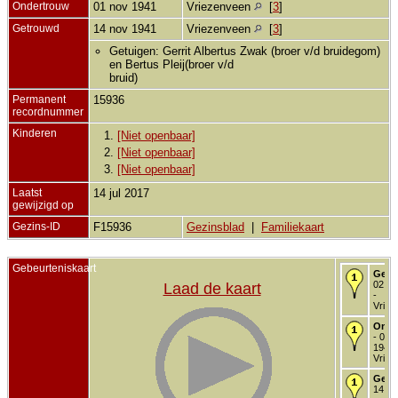
Ondertrouw
01 nov 1941
Vriezenveen
[
3
]
Getrouwd
14 nov 1941
Vriezenveen
[
3
]
Getuigen: Gerrit Albertus Zwak (broer v/d bruidegom)
en Bertus Pleij(broer v/d
bruid)
Permanent
15936
recordnummer
Kinderen
1.
[Niet openbaar]
2.
[Niet openbaar]
3.
[Niet openbaar]
Laatst
14 jul 2017
gewijzigd op
Gezins-ID
F15936
Gezinsblad
|
Familiekaart
Gebeurteniskaart
Gebo
02 se
Laad de kaart
-
Vriez
Onde
- 01 
1941 
Vriez
Getr
14 no