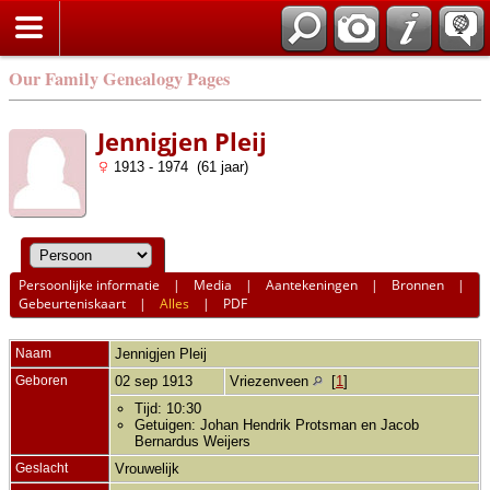
Our Family Genealogy Pages
Jennigjen Pleij
1913 - 1974 (61 jaar)
Persoonlijke informatie
|
Media
|
Aantekeningen
|
Bronnen
|
Gebeurteniskaart
|
Alles
|
PDF
Naam
Jennigjen
Pleij
Geboren
02 sep 1913
Vriezenveen
[
1
]
Tijd: 10:30
Getuigen: Johan Hendrik Protsman en Jacob
Bernardus Weijers
Geslacht
Vrouwelijk