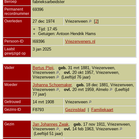
Beroep
fabrieksarbeidster
Permanent
69396
recordnummer
Overleden
27 dec 1974
Vriezenveen
[
2
]
Tijd: 17:45
Getuigen: Antoon Hendrik Hams
Persoon-ID
I69396
Vriezenveners.nl
Laatst
3 jan 2025
gewijzigd op
Vader
Bertus Pleij
,
geb.
31 mrt 1881, Vriezenveen,
Vriezenveen
,
ovl.
20 okt 1957, Vriezenveen,
Vriezenveen
(Leeftijd 76 jaar)
Moeder
Johanna Schoemaker
,
geb.
18 dec 1881, Vriezenveen,
Vriezenveen
,
ovl.
20 mrt 1959, Almelo
(Leeftijd
77 jaar)
Getrouwd
14 mrt 1908
Vriezenveen
Gezins-ID
F8793
Gezinsblad
|
Familiekaart
Gezin
Jan Johannes Zwak
,
geb.
17 nov 1911, Vriezenveen,
Vriezenveen
,
ovl.
14 feb 1963, Vriezenveen
(Leeftijd 51 jaar)