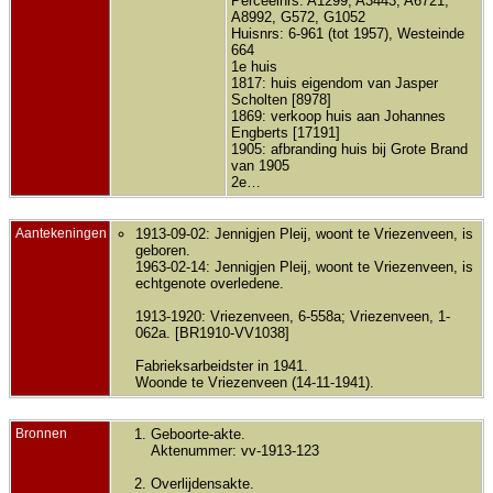
Perceelnrs: A1299, A3443, A6721,
A8992, G572, G1052
Huisnrs: 6-961 (tot 1957), Westeinde
664
1e huis
1817: huis eigendom van Jasper
Scholten [8978]
1869: verkoop huis aan Johannes
Engberts [17191]
1905: afbranding huis bij Grote Brand
van 1905
2e…
Aantekeningen
1913-09-02: Jennigjen Pleij, woont te Vriezenveen, is
geboren.
1963-02-14: Jennigjen Pleij, woont te Vriezenveen, is
echtgenote overledene.
1913-1920: Vriezenveen, 6-558a; Vriezenveen, 1-
062a. [BR1910-VV1038]
Fabrieksarbeidster in 1941.
Woonde te Vriezenveen (14-11-1941).
Bronnen
Geboorte-akte.
Aktenummer: vv-1913-123
Overlijdensakte.