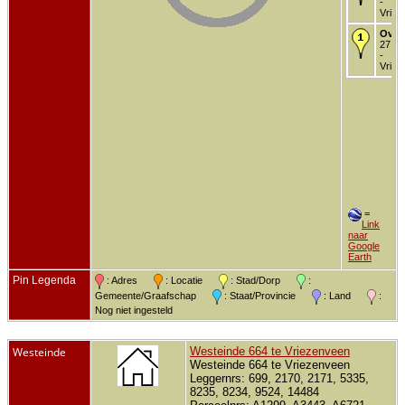
-
Vriez
Over
27 de
-
Vriez
=
Link
naar
Google
Earth
Pin Legenda
: Adres
: Locatie
: Stad/Dorp
:
Gemeente/Graafschap
: Staat/Provincie
: Land
:
Nog niet ingesteld
Westeinde
Westeinde 664 te Vriezenveen
Westeinde 664 te Vriezenveen
Leggernrs: 699, 2170, 2171, 5335,
8235, 8234, 9524, 14484