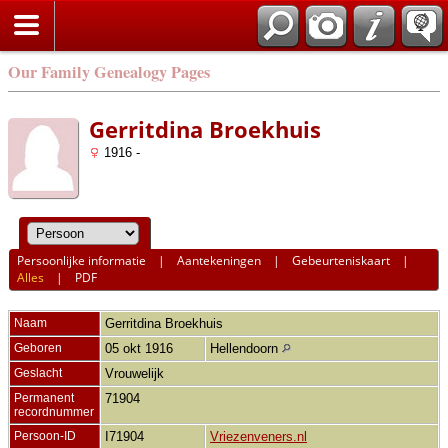
Our Family Genealogy Pages
Gerritdina Broekhuis
1916 -
Persoonlijke informatie
|
Aantekeningen
|
Gebeurteniskaart
|
Alles
|
PDF
Naam
Gerritdina
Broekhuis
Geboren
05 okt 1916
Hellendoorn
Geslacht
Vrouwelijk
Permanent
71904
recordnummer
Persoon-ID
I71904
Vriezenveners.nl