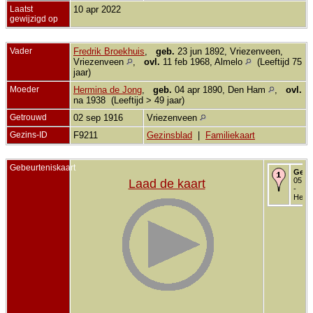
Laatst
10 apr 2022
gewijzigd op
Vader
Fredrik Broekhuis
,
geb.
23 jun 1892, Vriezenveen,
Vriezenveen
,
ovl.
11 feb 1968, Almelo
(Leeftijd 75
jaar)
Moeder
Hermina de Jong
,
geb.
04 apr 1890, Den Ham
,
ovl.
na 1938 (Leeftijd > 49 jaar)
Getrouwd
02 sep 1916
Vriezenveen
Gezins-ID
F9211
Gezinsblad
|
Familiekaart
Gebeurteniskaart
Gebo
05 ok
Laad de kaart
-
Helle