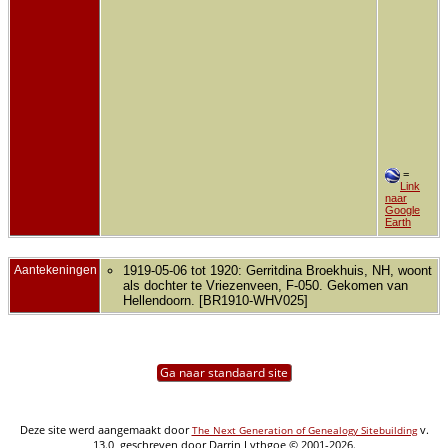
=
Link
naar
Google
Earth
Aantekeningen
1919-05-06 tot 1920: Gerritdina Broekhuis, NH, woont
als dochter te Vriezenveen, F-050. Gekomen van
Hellendoorn. [BR1910-WHV025]
Ga naar standaard site
Deze site werd aangemaakt door
v.
The Next Generation of Genealogy Sitebuilding
13.0, geschreven door Darrin Lythgoe © 2001-2026.