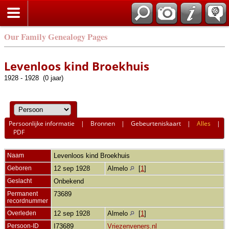
Our Family Genealogy Pages
Levenloos kind Broekhuis
1928 - 1928 (0 jaar)
Persoonlijke informatie
|
Bronnen
|
Gebeurteniskaart
|
Alles
|
PDF
Naam
Levenloos kind
Broekhuis
Geboren
12 sep 1928
Almelo
[
1
]
Geslacht
Onbekend
Permanent
73689
recordnummer
Overleden
12 sep 1928
Almelo
[
1
]
Persoon-ID
I73689
Vriezenveners.nl