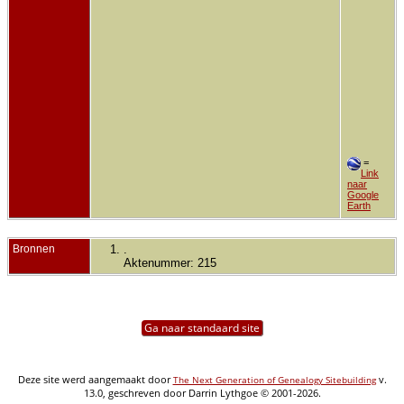
=
Link
naar
Google
Earth
Bronnen
.
Aktenummer: 215
Ga naar standaard site
Deze site werd aangemaakt door
v.
The Next Generation of Genealogy Sitebuilding
13.0, geschreven door Darrin Lythgoe © 2001-2026.