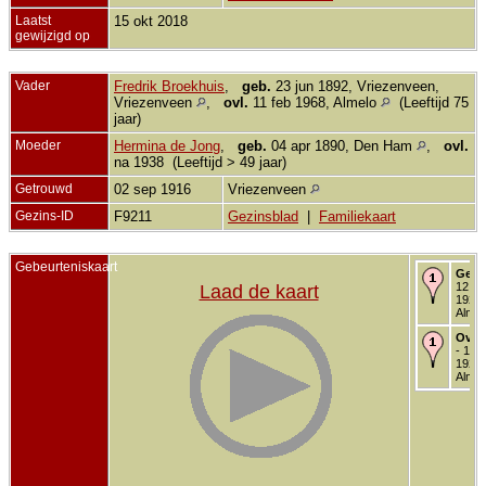
Laatst
15 okt 2018
gewijzigd op
Vader
Fredrik Broekhuis
,
geb.
23 jun 1892, Vriezenveen,
Vriezenveen
,
ovl.
11 feb 1968, Almelo
(Leeftijd 75
jaar)
Moeder
Hermina de Jong
,
geb.
04 apr 1890, Den Ham
,
ovl.
na 1938 (Leeftijd > 49 jaar)
Getrouwd
02 sep 1916
Vriezenveen
Gezins-ID
F9211
Gezinsblad
|
Familiekaart
Gebeurteniskaart
Gebo
12 se
Laad de kaart
1928 
Almel
Over
- 12 
1928 
Almel