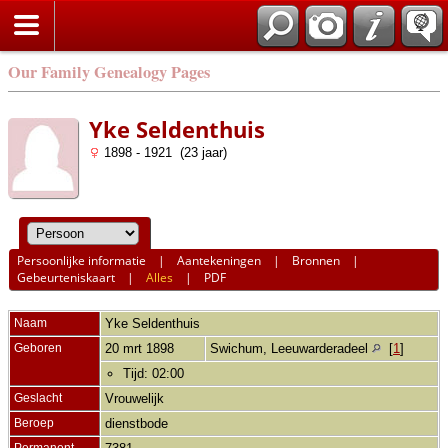
Our Family Genealogy Pages
Yke Seldenthuis
1898 - 1921 (23 jaar)
Persoonlijke informatie
|
Aantekeningen
|
Bronnen
|
Gebeurteniskaart
|
Alles
|
PDF
Naam
Yke
Seldenthuis
Geboren
20 mrt 1898
Swichum, Leeuwarderadeel
[
1
]
Tijd: 02:00
Geslacht
Vrouwelijk
Beroep
dienstbode
Permanent