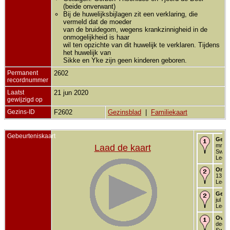
(beide onverwant)
Bij de huwelijksbijlagen zit een verklaring, die
vermeld dat de moeder
van de bruidegom, wegens krankzinnigheid in de
onmogelijkheid is haar
wil ten opzichte van dit huwelijk te verklaren. Tijdens
het huwelijk van
Sikke en Yke zijn geen kinderen geboren.
Permanent
2602
recordnummer
Laatst
21 jun 2020
gewijzigd op
Gezins-ID
F2602
Gezinsblad
|
Familiekaart
Gebeurteniskaart
Gebo
mrt 1
Laad de kaart
Swic
Leeuw
Onde
13 jul
Leeuw
Getr
jul 19
Leeuw
Over
dec 1
Swic