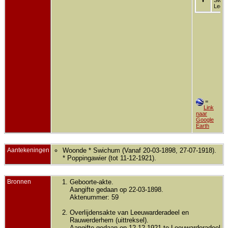
Leeuw
=
Link
naar
Google
Earth
Aantekeningen
Woonde * Swichum (Vanaf 20-03-1898, 27-07-1918).
* Poppingawier (tot 11-12-1921).
Bronnen
Geboorte-akte.
Aangifte gedaan op 22-03-1898.
Aktenummer: 59
Overlijdensakte van Leeuwarderadeel en
Rauwerderhem (uittreksel).
Aangifte gedaan op 12-12-1921 te Leeuwarderadeel