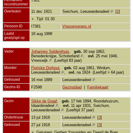
7381
recordnummer
Overleden
11 dec 1921
Swichum, Leeuwarderadeel
[
2
]
Tijd: 01:30
Persoon-ID
I7381
Vriezenveners.nl
Laatst
18 aug 1998
gewijzigd op
Vader
Johannes Seldenthuis
,
geb.
30 sep 1862,
Benedenknijpe, Schoterland
,
ovl.
25 mei 1946,
Vreeswijk
(Leeftijd 83 jaar)
Moeder
Floriske Dorhout
,
geb.
02 aug 1861, Wirdum,
Leeuwarderadeel
,
ovl.
na 1924 (Leeftijd > 64 jaar)
Getrouwd
16 mei 1889
Leeuwarderadeel
Gezins-ID
F2598
Gezinsblad
|
Familiekaart
Gezin
Sikke de Graaf
,
geb.
17 feb 1894, Roordahuizum,
Idaarderadeel
,
ovl.
11 apr 1931, Swichum,
Leeuwarderadeel
(Leeftijd 37 jaar)
Ondertrouw
13 jul 1918
Leeuwarderadeel
[
3
]
Getrouwd
27 jul 1918
Leeuwarderadeel
[
3
]
Getuigen: Gerben Ynsonides en Tjeerd de Boer